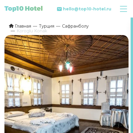
hello@top10-hotel.ru
Главная
Турция
Сафранболу
Koroglu Konak