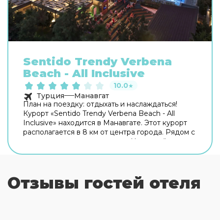
Sentido Trendy Verbena
Beach - All Inclusive
10.0
★
Турция
Манавгат
План на поездку: отдыхать и наслаждаться!
Курорт «Sentido Trendy Verbena Beach - All
Inclusive» находится в Манавгате. Этот курорт
располагается в 8 км от центра города. Рядом с
курортом можно прогуляться. Неподалёку:
Пляж Камелия Уорлд, Пляж Халк и Пляж Голден
Коуст. Скоротать вечер или приятно провести
время перед сном в уютной атмосфере можно в
Отзывы гостей отеля
баре. Время вспомнить о хлебе насущном! Для
гостей работает ресторан. На территории
работает бесплатный Wi-Fi. Уточняйте
информацию сразу при заезде. Для
путешественников на машине организована