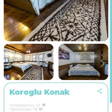
Koroglu Konak
Понравилось
33
Просмотры:
78