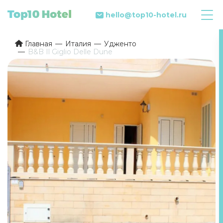
hello@top10-hotel.ru
Главная
Италия
Удженто
B&B Il Giglio Delle Dune