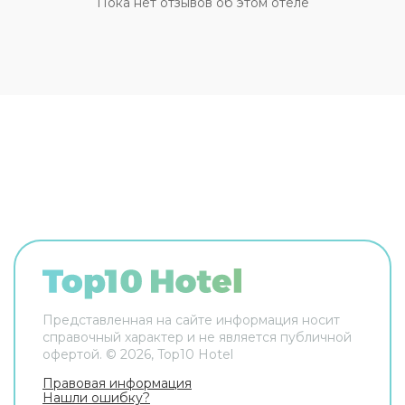
Пока нет отзывов об этом отеле
трансфера. Доступная среда: работает лифт. А
ещё в распоряжении гостей прачечная и сейф.
Сотрудники гостевого дома поддержат беседу
на английском и итальянском. В номере вас
будут ждать телевизор. Перечисленные услуги
есть не во всех номерах.
Представленная на сайте информация носит
справочный характер и не является публичной
офертой. ©
2026
, Top10 Hotel
Правовая информация
Нашли ошибку?