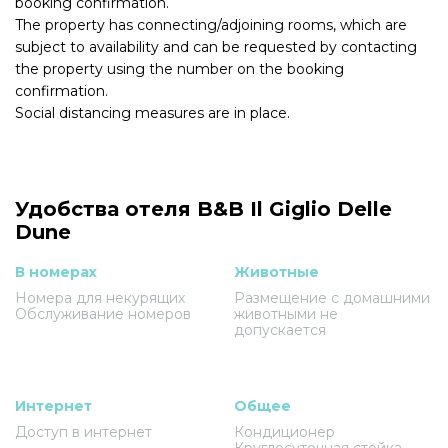
booking confirmation.
The property has connecting/adjoining rooms, which are
subject to availability and can be requested by contacting
the property using the number on the booking
confirmation.
Social distancing measures are in place.
Удобства отеля B&B Il Giglio Delle
Dune
В номерах
Животные
Номера для некурящих
Размещение с домашними
Обслуживание номеров
животными не
допускается
Интернет
Общее
Доступ в интернет
Кондиционер
Круглосуточная стойка