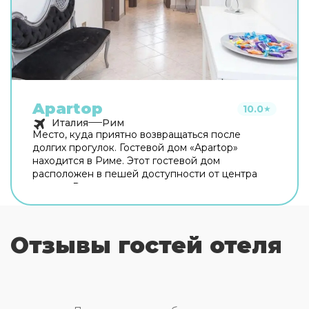
Apartop
10.0
★
Италия
Рим
Место, куда приятно возвращаться после
долгих прогулок. Гостевой дом «Apartop»
находится в Риме. Этот гостевой дом
расположен в пешей доступности от центра
города. Рядом с гостевым домом можно
прогуляться. Неподалёку: Оттавиано — Сан
Пьетро — Музеи Ватикани, Сикстинская
капелла и Ватикан. Хотите оставаться на связи?
Отзывы гостей отеля
В гостевом доме есть бесплатный Wi-Fi. Для
путешественников на машине организована
платная парковка. Любимца не придётся
оставлять дома: разрешается бесплатное
проживание с питомцем. Для простоты
передвижения возможна организация