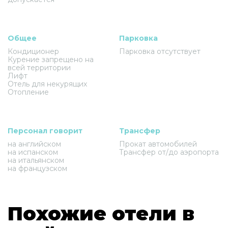
Общее
Парковка
Кондиционер
Парковка отсутствует
Курение запрещено на
всей территории
Лифт
Отель для некурящих
Отопление
Персонал говорит
Трансфер
на английском
Прокат автомобилей
на испанском
Трансфер от/до аэропорта
на итальянском
на французском
Похожие отели в