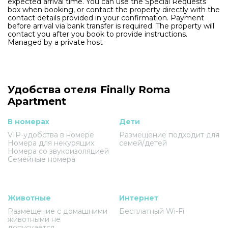
expected arrival time. You can use the Special Requests
box when booking, or contact the property directly with the
contact details provided in your confirmation. Payment
before arrival via bank transfer is required. The property will
contact you after you book to provide instructions.
Managed by a private host
Удобства отеля Finally Roma
Apartment
В номерах
Дети
VIP-удобства в номере
Размещение подходит для
Номера для некурящих
семей/детей
Номера со звукоизоляцией
Семейные номера
Животные
Интернет
Размещение с домашними
Бесплатный Wi-Fi
животными не
допускается