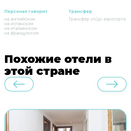
Персонал говорит
Трансфер
на английском
Трансфер от/до аэропорта
на испанском
на итальянском
на французском
Похожие отели в
этой стране