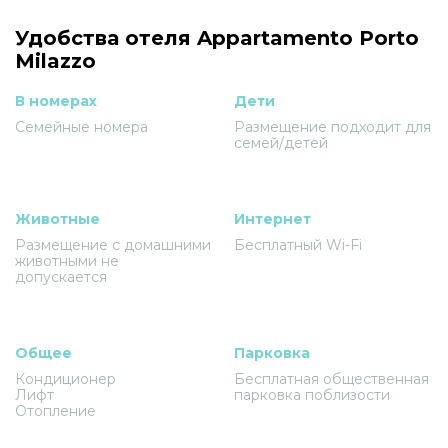
Удобства отеля Appartamento Porto
Milazzo
В номерах
Дети
Семейные номера
Размещение подходит для
семей/детей
Животные
Интернет
Размещение с домашними
Бесплатный Wi-Fi
животными не
допускается
Общее
Парковка
Кондиционер
Бесплатная общественная
Лифт
парковка поблизости
Отопление