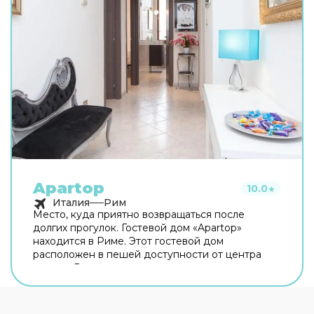
Apartop
10.0
★
Италия
Рим
Место, куда приятно возвращаться после
долгих прогулок. Гостевой дом «Apartop»
находится в Риме. Этот гостевой дом
расположен в пешей доступности от центра
города. Рядом с гостевым домом можно
прогуляться. Неподалёку: Оттавиано — Сан
Пьетро — Музеи Ватикани, Сикстинская
капелла и Ватикан. Хотите оставаться на связи?