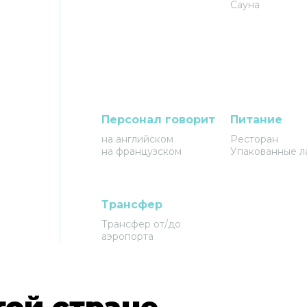
Сауна
Персонал говорит
Питание
на английском
Ресторан
на французском
Упакованные л
Трансфер
Трансфер от/до
аэропорта
той стране