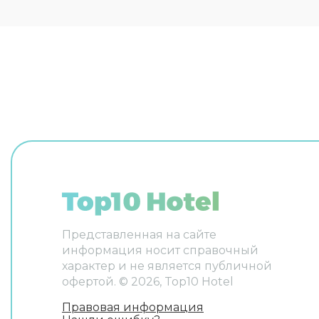
распоряж
итальянском и французском.
Сотрудни
беседу н
французс
Представленная на сайте
информация носит справочный
характер и не является публичной
офертой. ©
2026
, Top10 Hotel
Правовая информация