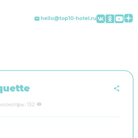
hello@top10-hotel.ru
quette
росмотры:
132