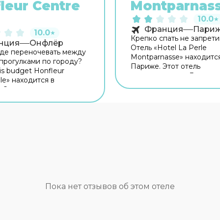
leur Centre
Montparnas
10.0
★
Франция
Пари
10.0
★
Крепко спать не запрети
нция
Онфлёр
Отель «Hotel La Perle
де переночевать между
Montparnasse» находитс
прогулками по городу?
Париже. Этот отель
is budget Honfleur
располагается в 3 км от 
lle» находится в
города. Рядом с отелем
 Этот отель расположен
Fondation Henri Cartier-B
 города. Перед сном
Гаите и Площадь Катало
можность прогуляться
территории работает бе
авных
Wi-Fi. Уточняйте инфор
мечательностей. Рядом
сразу при заезде. Чтобы
 — Туристическое
путешествие было не то
ное бюро Онфлёр,
приятным, но и удобным,
Сен-Леонар и Музей Salt
могут заказать трансфер.
тите оставаться на связи?
доступны и другие услуг
есть бесплатный Wi-Fi.
Например, пресса. Сотр
итомца с собой. В отеле
Пока нет отзывов об этом отеле
отеля поддержат беседу
о размещение с
английском и французск
м любимцем. Доступная
номере гостей ждут душ
аботает лифт. А ещё в
телевизор. Перечислен