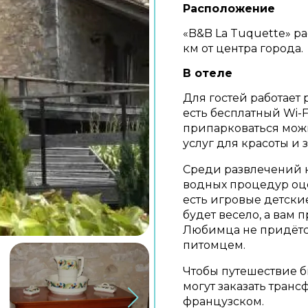
Расположение
«B&B La Tuquette» рас
км от центра города.
В отеле
Для гостей работает р
есть бесплатный Wi-F
припарковаться можн
услуг для красоты и 
Среди развлечений 
водных процедур оце
есть игровые детские
будет весело, а вам 
Любимца не придётся
питомцем.
Чтобы путешествие б
могут заказать транс
французском.