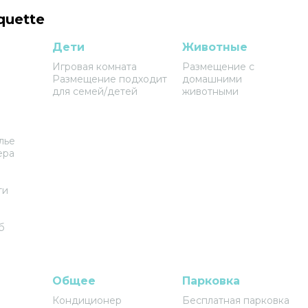
quette
Дети
Животные
Игровая комната
Размещение с
Размещение подходит
домашними
для семей/детей
животными
лье
ера
ти
б
Общее
Парковка
Кондиционер
Бесплатная парковка