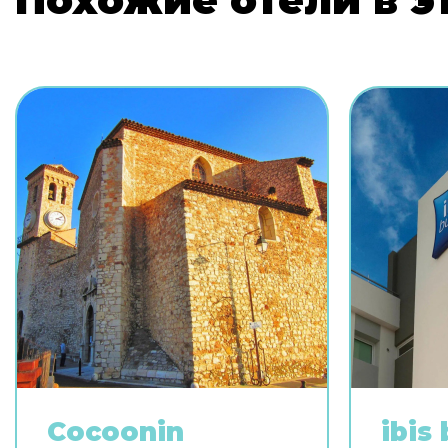
Cocoonin
ibis