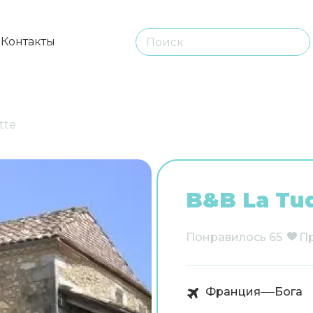
ы
Контакты
tte
B&B La Tu
Понравилось
65
П
Франция
Бога