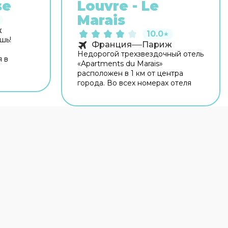
se
Louvre - Le
Marais
ж
10.0
★
шь!
Франция
Париж
Недорогой трехзвездочный отель
я в
«Apartments du Marais»
расположен в 1 км от центра
центра
города. Во всех номерах отеля
 —
запрещено курить.
resson,
нии. На
сплатный
мацию
лько
 гости
 Гостям
и.
удники
 на
ом. В
 и
ные