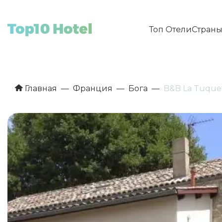
Топ Отели
Стран
Главная
Франция
Бога
B&B La Tuque