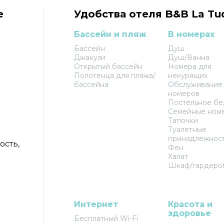
e
Удобства отеля B&B La Tu
Бассейн и пляж
В номерах
Бассейн
Душ
Джакузи
Душ/Ванна
Открытый бассейн
Номера для
Полотенца для пляжа/
некурящих
бассейна
Обслуживание
номеров
Постельное бе
Семейные ном
Тапочки
Туалетные
принадлежнос
ость,
Фен
Халат
Шкаф/гардеро
Интернет
Красота и
здоровье
Бесплатный Wi-Fi