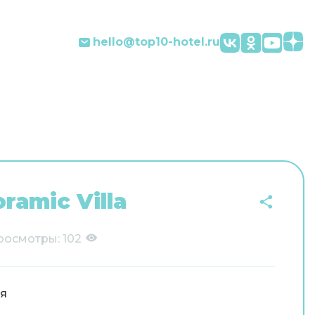
hello@top10-hotel.ru
ramic Villa
росмотры:
102
я