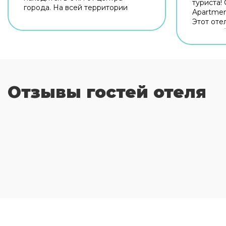
туриста! 
города. На всей территории
Apartmen
отеля запрещено курить.
Этот оте
неподалё
Рядом с 
прогулят
Муницип
Раннехри
Пляж Али
Отзывы гостей отеля
работает
хлебе на
работает
кофе в к
станет л
Бесплатн
поможет 
связи. Д
машине о
Здесь бу
водными 
бассейн 
Дети буд
детская 
забронир