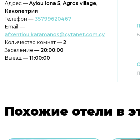
Адрес —
Ayiou Iona 5, Agros village,
Какопетрия
Телефон —
35799620467
П
Email —
afxentiou.karamanos@cytanet.com.cy
Б
Количество комнат —
2
Заселение —
20:00:00
Выезд —
11:00:00
С
Д
Похожие отели в э