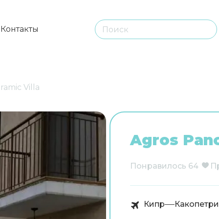
ы
Контакты
amic Villa
Agros Pano
Понравилось
64
П
Кипр
Какопетри