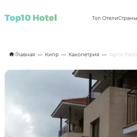
Топ Отели
Стран
Главная
Кипр
Какопетрия
Agros Panor