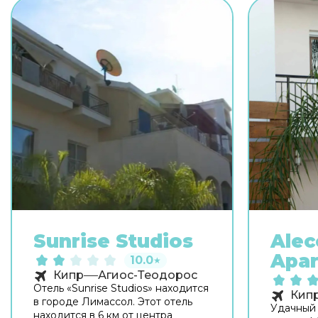
Sunrise Studios
Alec
Apa
10.0
★
Кипр
Агиос-Теодорос
Отель «Sunrise Studios» находится
Кип
в городе Лимассол. Этот отель
Удачный 
находится в 6 км от центра