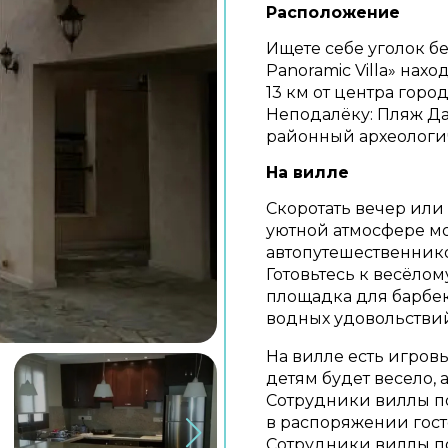
Расположение
Ищете себе уголок бе
Panoramic Villa» нахо
13 км от центра горо
Неподалёку: Пляж Д
районный археологи
На вилле
Скоротать вечер или
уютной атмосфере мо
автопутешественнико
Готовьтесь к весёло
площадка для барбекю
водных удовольствий,
На вилле есть игровы
детям будет весело, 
Сотрудники виллы по
в распоряжении гост
Сотрудники виллы п