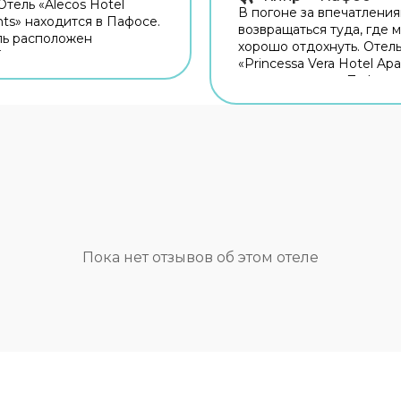
Отель «Alecos Hotel
В погоне за впечатлени
ts» находится в Пафосе.
возвращаться туда, где 
ль расположен
хорошо отдохнуть. Отел
ку от центра города.
«Princessa Vera Hotel Ap
отелем можно
располагается в Пафосе.
ься. Неподалёку: Пляж
отель находится в пеше
альные Бани,
доступности от центра г
стианская базилика и
Рядом с отелем можно
кес. Для гостей
прогуляться. Неподалёк
 бар. Время вспомнить о
Фарос, Катакомбы Свято
сущном! Для гостей
Соломонии и Церковь А
 ресторан. Попробуйте
Анаргирой. Для гостей р
афе — вдруг именно он
бар. Время вспомнить о 
учшим в городе?
насущном! Для гостей р
ый Wi-Fi на территории
ресторан. Кафе отеля —
Пока нет отзывов об этом отеле
всегда оставаться на
место для перекуса. Хот
ля путешественников на
оставаться на связи? В о
рганизована парковка.
бесплатный Wi-Fi. Если 
дем баловать себя
путешествуете на машин
процедурами: есть
припарковаться можно б
и открытый бассейн.
парковке рядом. Также 
ут рады! Работает
гостей в отеле: сауна и в
игровая комната. Чтобы
Любителям спорта подг
овать экскурсию,