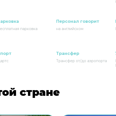
арковка
Персонал говорит
есплатная парковка
на английском
порт
Трансфер
артс
Трансфер от/до аэропорта
той стране