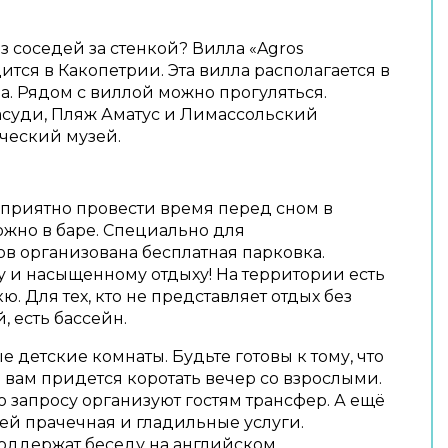
з соседей за стенкой? Вилла «Agros
дится в Какопетрии. Эта вилла располагается в
да. Рядом с виллой можно прогуляться.
асуди, Пляж Аматус и Лимассольский
ческий музей.
 приятно провести время перед сном в
жно в баре. Специально для
в организована бесплатная парковка.
му и насыщенному отдыху! На территории есть
. Для тех, кто не представляет отдых без
 есть бассейн.
е детские комнаты. Будьте готовы к тому, что
а вам придется коротать вечер со взрослыми.
 запросу организуют гостям трансфер. А ещё
ей прачечная и гладильные услуги.
оддержат беседу на английском.