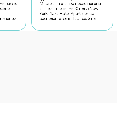
ями важно
Место для отдыха после погони
можно
за впечатлениями! Отель «New
ь
York Plaza Hotel Apartments»
artments»
располагается в Пафосе. Этот
 Этот
отель находится 1 км от центра
й
города. Рядом с отелем можно
орода.
прогуляться. Неподалёку: Пляж
Фарос, Церковь Агиои Анаргирой
у: Пляж
и Византийский музей. Скоротать
й
вечер или приятно провести
гиои
время перед сном в уютной
аботает
атмосфере можно в баре.
хлебе
Попробовать новые блюда и
аботает
отдохнуть можно в ресторане.
 удобное
Попробуйте кофе в кафе — вдруг
ите
именно он станет лучшим в
теле есть
городе? На территории работает
вы
бесплатный Wi-Fi. Уточняйте
е,
информацию сразу при заезде.
удет на
Для путешественников на
для
машине организована парковка.
рач.
Среди услуг для красоты и
отовили
здоровья — сауна и врач.