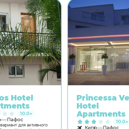
os Hotel
Princessa Ve
rtments
Hotel
Apartments
10.0
★
р
Пафос
10.0
★
вариант для активного
Кипр
Пафос