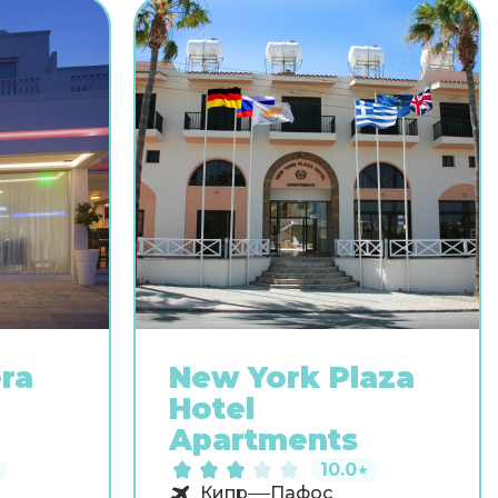
ra
New York Plaza
Hotel
Apartments
10.0
★
Кипр
Пафос