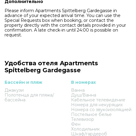
Дополнительно
Please inform Apartments Spittelberg Gardegasse in
advance of your expected arrival time. You can use the
Special Requests box when booking, or contact the
property directly with the contact details provided in your
confirmation. A late check-in until 24:00 is possible on
request.
Удобства отеля Apartments
Spittelberg Gardegasse
Бассейн и пляж
В номерах
Джакузи
Ванна
Полотенца для пляжа/
Душ/Ванна
бассейна
Кабельное телевидение
Номера для некурящих
Номера со звукоизоляцией
Постельное белье
Телевизор
Фен
Холодильник
Шкаф/гардероб