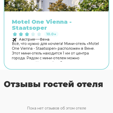
Motel One Vienna -
Staatsoper
10.0
★
Австрия
Вена
Всё, что нужно для ночлега! Мини-отель «Motel
One Vienna - Staatsoper» расположен в Вене.
Этот мини-отель находится 1 км от центра
города. Рядом с мини-отелем можно
прогуляться. Неподалёку: Венская
государственная опера, Карльсплац и
Альбертина. Для гостей работает бар. На
территории работает бесплатный Wi-Fi.
Отзывы гостей отеля
Уточняйте информацию сразу при заезде. В
путешествие можно взять питомца. В мини-
отеле возможно размещение с домашним
любимцем. Доступная среда: работает лифт.
Персонал мини-отеля говорит на английском и
немецком. Чтобы вы могли отдохнуть после
Пока нет отзывов об этом отеле
долгого дня, в номере есть душ и телевизор.