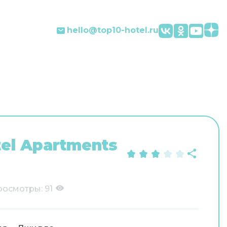
hello@top10-hotel.ru
el Apartments
росмотры:
91