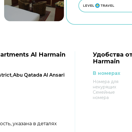
artments Al Harmain
Удобства от
Harmain
В номерах
trict,Abu Qatada Al Ansari
Номера для
некурящих
Семейные
номера
ть, указана в деталях