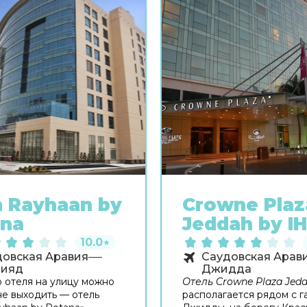
 Rayhaan by
Crowne Plaz
ana
Jeddah by I
10.0
★
довская Аравия
Саудовская Арав
Рияд
Джидда
о отеля на улицу можно
Отель Crowne Plaza Jed
е выходить — отель
располагается рядом с г