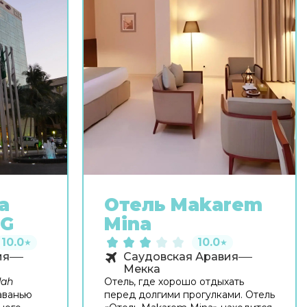
a
Отель Makarem
HG
Mina
10.0
10.0
★
★
ия
Саудовская Аравия
Мекка
dah
Отель, где хорошо отдыхать
аванью
перед долгими прогулками. Отель