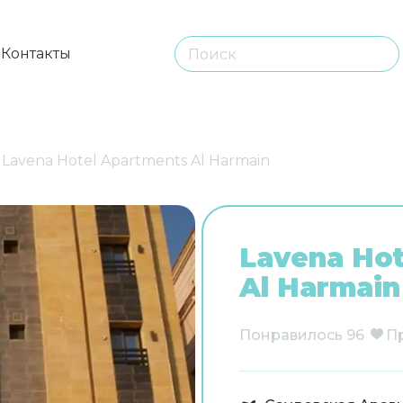
ы
Контакты
Lavena Hotel Apartments Al Harmain
Lavena Hot
Al Harmain
Понравилось
96
П