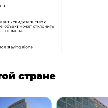
на.
авить свидетельство о
е, объект может отклонить
го номера.
age staying alone.
той стране