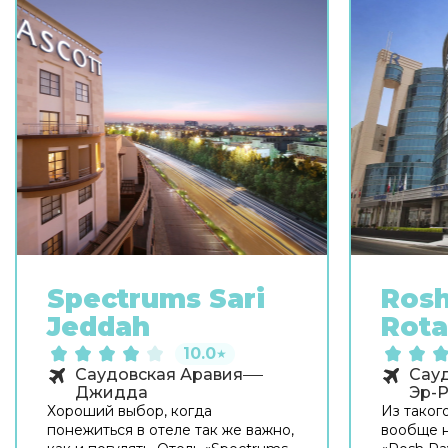
Spectrums Sari
Rosh
Jeddah
Rot
10.0
★
Саудовская Аравия
Сау
Джидда
Эр-
Хороший выбор, когда
Из таког
понежиться в отеле так же важно,
вообще н