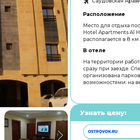
Саудовская Арав
Расположение
Место для отдыха пос
Hotel Apartments Al 
располагается в 8 км
В отеле
На территории работ
сразу при заезде. С
организована парков
возможностями: на в
Узнать цену: