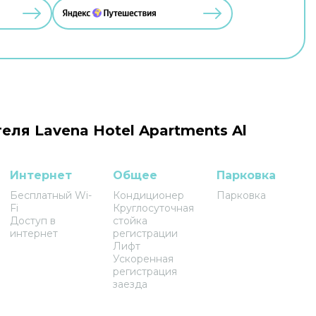
еля Lavena Hotel Apartments Al
Интернет
Общее
Парковка
Бесплатный Wi-
Кондиционер
Парковка
Fi
Круглосуточная
Доступ в
стойка
интернет
регистрации
Лифт
Ускоренная
регистрация
заезда