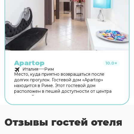
Apartop
10.0
★
Италия
Рим
Место, куда приятно возвращаться после
долгих прогулок. Гостевой дом «Apartop»
находится в Риме. Этот гостевой дом
расположен в пешей доступности от центра
города. Рядом с гостевым домом можно
прогуляться. Неподалёку: Оттавиано — Сан
Пьетро — Музеи Ватикани, Сикстинская
капелла и Ватикан. Хотите оставаться на связи?
Отзывы гостей отеля
В гостевом доме есть бесплатный Wi-Fi. Для
путешественников на машине организована
платная парковка. Любимца не придётся