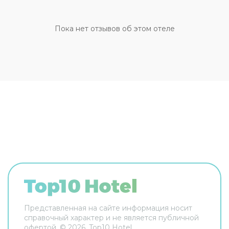
оставлять дома: разрешается бесплатное
проживание с питомцем. Для простоты
передвижения возможна организация
Пока нет отзывов об этом отеле
трансфера. Доступная среда: работает лифт. А
ещё в распоряжении гостей прачечная и сейф.
Сотрудники гостевого дома поддержат беседу
на английском и итальянском. В номере вас
будут ждать телевизор. Перечисленные услуги
есть не во всех номерах.
Представленная на сайте информация носит
справочный характер и не является публичной
офертой. ©
2026
, Top10 Hotel