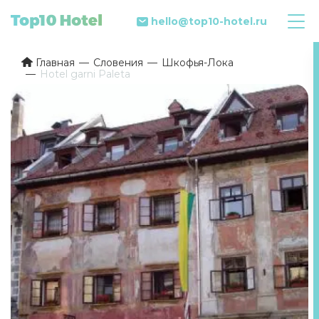
hello@top10-hotel.ru
Главная
Словения
Шкофья-Лока
Hotel garni Paleta