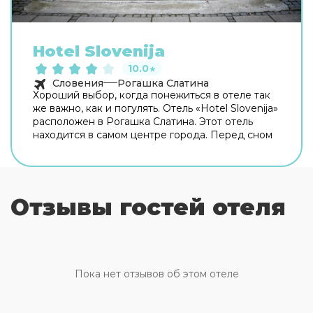
Hotel Slovenija
10.0
★
Словения
Рогашка Слатина
Хороший выбор, когда понежиться в отеле так
же важно, как и погулять. Отель «Hotel Slovenija»
расположен в Рогашка Слатина. Этот отель
находится в самом центре города. Перед сном
есть возможность прогуляться вдоль главных
достопримечательностей. Рядом с отелем —
Медведьград, Кладбище Мирогой и Городской
музей Загреба. Скоротать вечер или приятно
Отзывы гостей отеля
провести время перед сном в уютной
атмосфере можно в баре. Время вспомнить о
хлебе насущном! Для гостей работает ресторан.
Для любителей кофе и перекусов открыто кафе.
Бесплатный Wi-Fi на территории поможет
всегда оставаться на связи. Если вы
Пока нет отзывов об этом отеле
путешествуете на машине, припарковаться
можно будет на бесплатной парковке.
Специально для автопутешественников