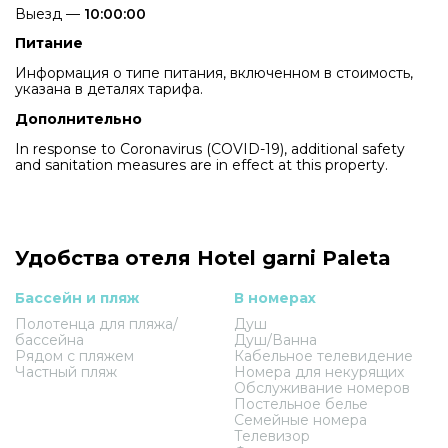
Выезд —
10:00:00
Питание
Информация о типе питания, включенном в стоимость,
указана в деталях тарифа.
Дополнительно
In response to Coronavirus (COVID-19), additional safety
and sanitation measures are in effect at this property.
Удобства отеля Hotel garni Paleta
Бассейн и пляж
В номерах
Полотенца для пляжа/
Душ
бассейна
Душ/Ванна
Рядом с пляжем
Кабельное телевидение
Частный пляж
Номера для некурящих
Обслуживание номеров
Постельное белье
Семейные номера
Телевизор