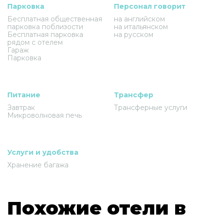
Парковка
Персонал говорит
Бесплатная общественная
на английском
парковка поблизости
на итальянском
Бесплатная парковка
на русском
рядом с отелем
Гараж
Парковка
Питание
Трансфер
Завтрак
Трансферные услуги
Микроволновая печь
Услуги и удобства
Хранение багажа
Похожие отели в