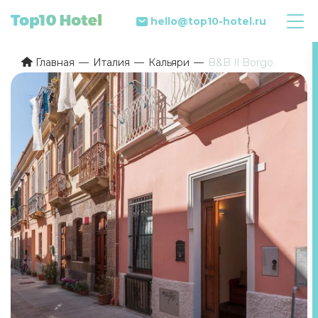
hello@top10-hotel.ru
Главная
Италия
Кальяри
B&B Il Borgo