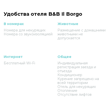
Удобства отеля B&B Il Borgo
В номерах
Животные
Номера для некурящих
Размещение с домашними
Номера со звукоизоляцией
животными не
допускается
Интернет
Общее
Бесплатный Wi-Fi
Индивидуальная
регистрация заезда и
отъезда
Кондиционер
Курение запрещено на
всей территории
Отель для некурящих
Отопление
Отсутствие лифтов