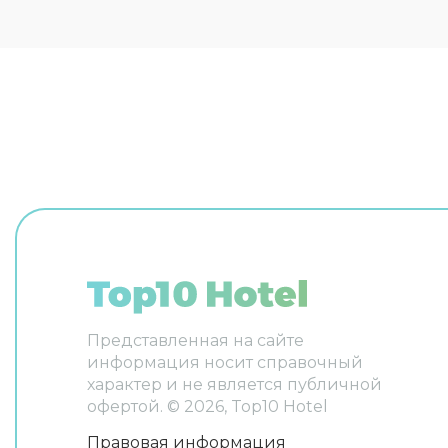
распоряжении гостей прачечная
и сейф. Сотрудники гостевого
дома поддержат беседу на
английском и итальянском. В
номере вас будут ждать
телевизор. Перечисленные
услуги есть не во всех номерах.
Представленная на сайте
информация носит справочный
характер и не является публичной
офертой. ©
2026
, Top10 Hotel
Правовая информация