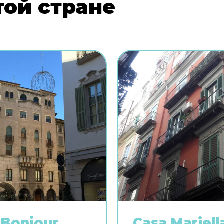
той стране
Bonjour
Casa Mariell