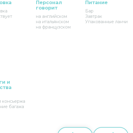
овка
Персонал
Питание
говорит
вка
Бар
ствует
на английском
Завтрак
на итальянском
Упакованные ланчи
на французском
ги и
ства
и консьержа
ние багажа