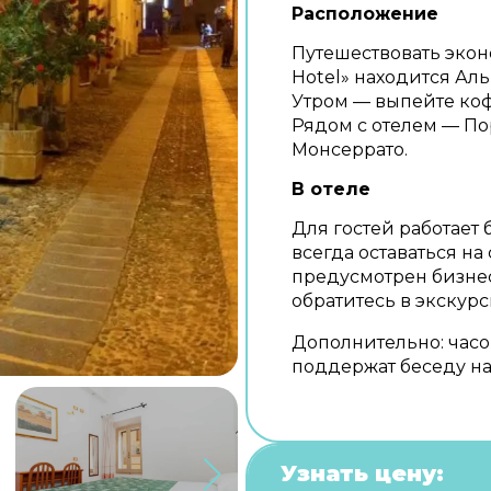
Расположение
Путешествовать эконо
Hotel» находится Аль
Утром — выпейте коф
Рядом с отелем — По
Монсеррато.
В отеле
Для гостей работает 
всегда оставаться н
предусмотрен бизнес
обратитесь в экскур
Дополнительно: часо
поддержат беседу на
Узнать цену: