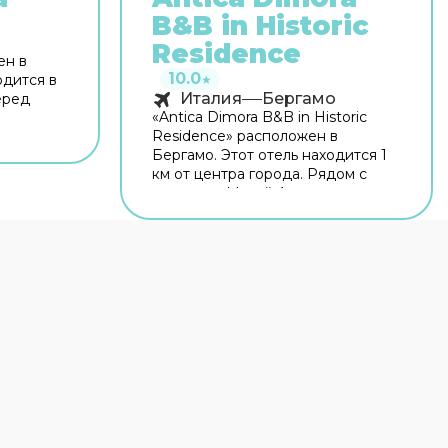
B&B in Historic
ь
Residence
ен в
10.0
одится в
★
Италия
Бергамо
еред
«Antica Dimora B&B in Historic
Residence» расположен в
ых
Бергамо. Этот отель находится 1
й. Рядом
км от центра города. Рядом с
ерто,
отелем — Музей Адриано
о и
Бернареджи, Парк Суарди и
ый Wi-Fi
Капротти Парк. На территории
всегда
работает бесплатный Wi-Fi.
Уточняйте информацию сразу
ашине
при заезде. Если вы
Если
путешествуете на машине,
обратите
припарковаться можно будет на
нное
парковке рядом. Если планируете
экскурсии, обратите внимание на
экскурсионное бюро отеля.
.
Гостям доступны и другие услуги.
просу
Например, прокат автомобилей.
фер.
Персонал отеля говорит на