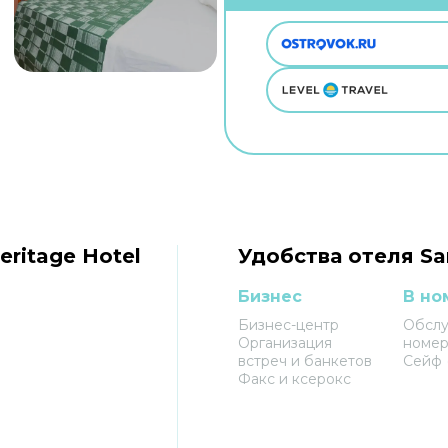
ritage Hotel
Удобства отеля San
Бизнес
В но
Бизнес-центр
Обсл
Организация
номе
встреч и банкетов
Сейф 
Факс и ксерокс