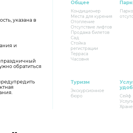
Общее
Парк
Кондиционер
Парко
Места для курения
отсут
сть, указана в
Отопление
Отсутствие лифтов
Продажа билетов
Сад
Стойка
вания и
регистрации
Терраса
Часовня
а праздничный
ужно обратиться
 предупредить
Туризм
Услу
ктная
удоб
Экскурсионное
ания.
бюро
Сейф
Услуг
Хране