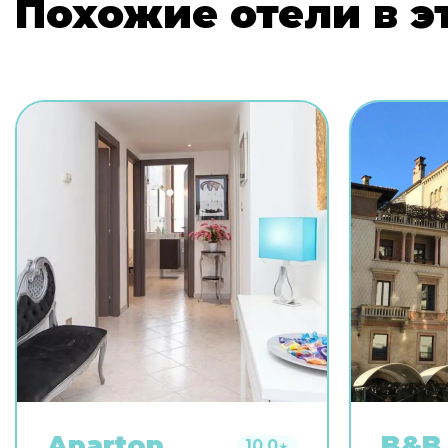
Похожие отели в э
Apartop
B&B 
10.0
★