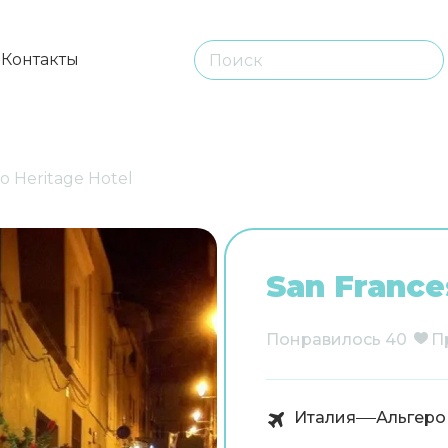
ы
Контакты
o Heritage Hotel
San France
Понравилось
40
П
Италия
Альгеро