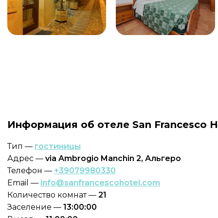
Информация об отеле San Francesco He
Тип —
гостиницы
Адрес —
via Ambrogio Manchin 2, Альгеро
Телефон —
+39079980330
Email —
info@sanfrancescohotel.com
Количество комнат —
21
Заселение —
13:00:00