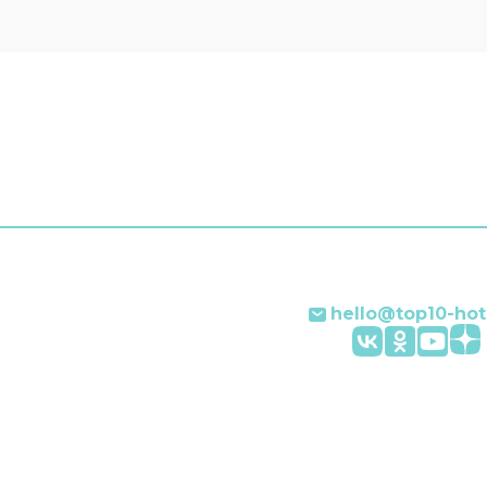
ограниченными возможн
на верхние этажи гостей
поднимает лифт. Гостям
и другие услуги. Наприм
прачечная, химчистка,
индивидуальная регистр
заезда и отъезда, глади
услуги, сейф и консьерж.
Персонал отеля говорит
английском и итальянско
hello@top10-hot