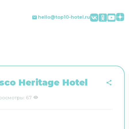
hello@top10-hotel.ru
sco Heritage Hotel
росмотры:
67