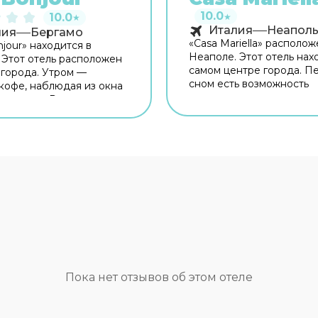
10.0
10.0
★
★
Италия
Неапол
лия
Бергамо
«Casa Mariella» располож
jour» находится в
Неаполе. Этот отель нах
 Этот отель расположен
самом центре города. П
 города. Утром —
сном есть возможность
кофе, наблюдая из окна
прогуляться вдоль главн
ю города. Рядом с
достопримечательносте
ожно прогуляться.
с отелем — Галерея Умб
ку: Пьяцца Маттеотти,
Оперный театр Сан-Карл
ницетти и Капротти
Кастель-Нуово. Бесплатн
тите оставаться на связи?
на территории поможет 
есть бесплатный Wi-Fi.
оставаться на связи. Для
но для
путешественников на м
ешественников
организована парковка. 
вана бесплатная
планируете экскурсии, 
. Для простоты
внимание на экскурсио
жения возможна
бюро отеля. Здесь рады
ция трансфера.
животным. Допускается
я среда: работает лифт.
размещение с питомцами
 гостей ждут душ и
Пока нет отзывов об этом отеле
Сотрудники отеля по за
р. Оснащение зависит от
организуют гостям транс
й категории номера.
Удобно для гостей с