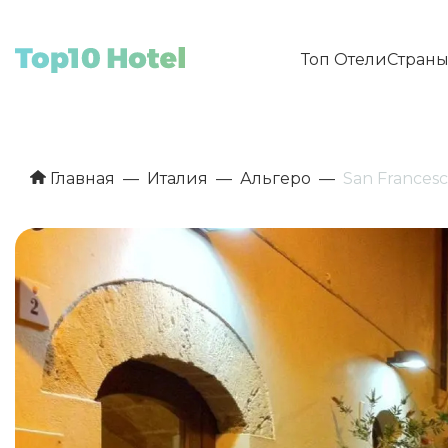
Топ Отели
Стран
Главная
Италия
Альгеро
San Francesc