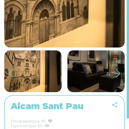
Alcam Sant Pau
Понравилось
85
Просмотры:
50