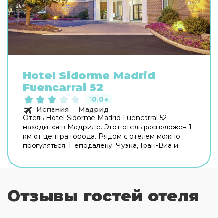
Hotel Sidorme Madrid
Fuencarral 52
10.0
★
Испания
Мадрид
Отель Hotel Sidorme Madrid Fuencarral 52
находится в Мадриде. Этот отель расположен 1
км от центра города. Рядом с отелем можно
прогуляться. Неподалёку: Чуэка, Гран-Виа и
Монастырь Дескальсас Реалес. На территории
работает бесплатный Wi-Fi. Уточняйте
информацию сразу при заезде. Припарковаться
можно будет на парковке рядом. Чтобы
Отзывы гостей отеля
забронировать экскурсию, обратитесь в
экскурсионное бюро отеля. Удобно для гостей
с ограниченными возможностями: на верхние