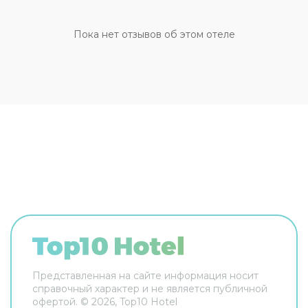
этажи гостей поднимает лифт. А ещё в
распоряжении гостей прачечная, гладильные
услуги, пресса, прокат автомобилей, сейф и
Пока нет отзывов об этом отеле
консьерж. Сотрудники отеля поддержат беседу
на английском, испанском и французском.
Чтобы вы могли отдохнуть после долгого дня, в
номере есть будильник, душ, телевизор и мини-
бар. Оснащение зависит от выбранной
категории номера.
Представленная на сайте информация носит
справочный характер и не является публичной
офертой. ©
2026
, Top10 Hotel