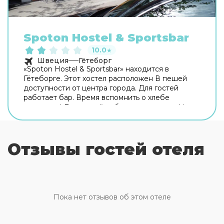
Spoton Hostel & Sportsbar
10.0
★
Швеция
Гётеборг
«Spoton Hostel & Sportsbar» находится в
Гётеборге. Этот хостел расположен В пешей
доступности от центра города. Для гостей
работает бар. Время вспомнить о хлебе
насущном! Для гостей работает ресторан. На
территории работает бесплатный Wi-Fi.
Уточняйте информацию сразу при заезде.
Специально для автопутешественников
Отзывы гостей отеля
организована парковка. Доступная среда:
работает лифт. А ещё в распоряжении гостей
прачечная. Сотрудники хостела поддержат
беседу на английском. Номер уютно обставлен
и оснащён необходимым, чтобы отдохнуть
после долгого и насыщенного дня. Имеются
Пока нет отзывов об этом отеле
душ. Перечисленные услуги есть не во всех
номерах.