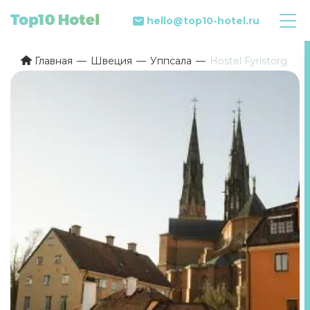
hello@top10-hotel.ru
Главная
Швеция
Уппсала
Hostel Fyristorg