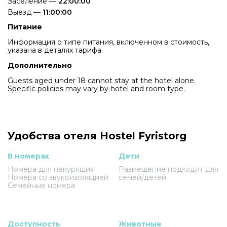
Заселение —
22:00:00
Выезд —
11:00:00
Питание
Информация о типе питания, включенном в стоимость,
указана в деталях тарифа.
Дополнительно
Guests aged under 18 cannot stay at the hotel alone.
Specific policies may vary by hotel and room type.
Удобства отеля Hostel Fyristorg
В номерах
Дети
Номера для некурящих
Размещение подходит для
Номера со звукоизоляцией
семей/детей
Семейные номера
Доступность
Животные