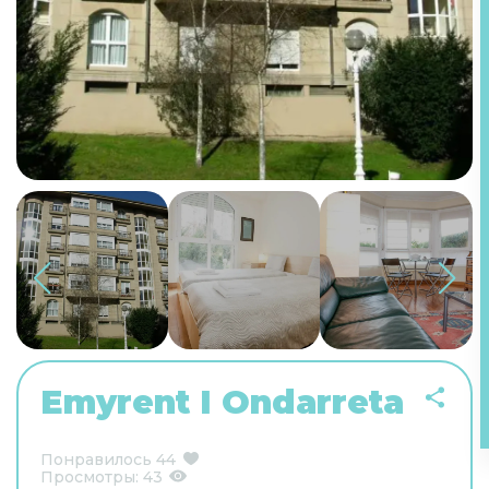
Emyrent I Ondarreta
Понравилось
44
Просмотры:
43