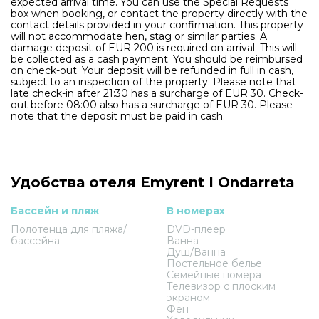
expected arrival time. You can use the Special Requests
box when booking, or contact the property directly with the
contact details provided in your confirmation. This property
will not accommodate hen, stag or similar parties. A
damage deposit of EUR 200 is required on arrival. This will
be collected as a cash payment. You should be reimbursed
on check-out. Your deposit will be refunded in full in cash,
subject to an inspection of the property. Please note that
late check-in after 21:30 has a surcharge of EUR 30. Check-
out before 08:00 also has a surcharge of EUR 30. Please
note that the deposit must be paid in cash.
Удобства отеля Emyrent I Ondarreta
Бассейн и пляж
В номерах
Полотенца для пляжа/
DVD-плеер
бассейна
Ванна
Душ/Ванна
Постельное белье
Семейные номера
Телевизор с плоским
экраном
Фен