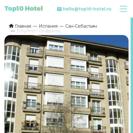
hello@top10-hotel.ru
Главная
Испания
Сан-Себастьян
Emyrent I Ondarreta