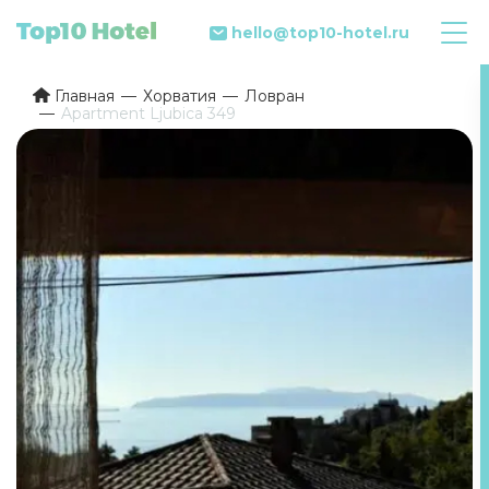
hello@top10-hotel.ru
Главная
Хорватия
Ловран
Apartment Ljubica 349