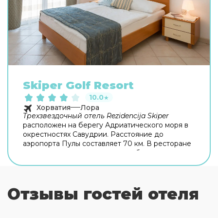
Skiper Golf Resort
10.0
★
Хорватия
Лора
Трехзвездочный отель Rezidencija Skiper
расположен на берегу Адриатического моря в
окрестностях Савудрии. Расстояние до
аэропорта Пулы составляет 70 км. В ресторане
отеля вам подадут изысканные блюда
средиземноморской кухни. Кроме того, вы
всегда сможете перекусить дома, приготовив
еду на оборудованной всем необходимым
Отзывы гостей отеля
кухне. В апарт-отеле есть Rezidencija Skiper
открытый бассейн с террасой для загара,
фитнес-центр, теннисные корты и поле для игры
в гольф. Расслабиться после полного