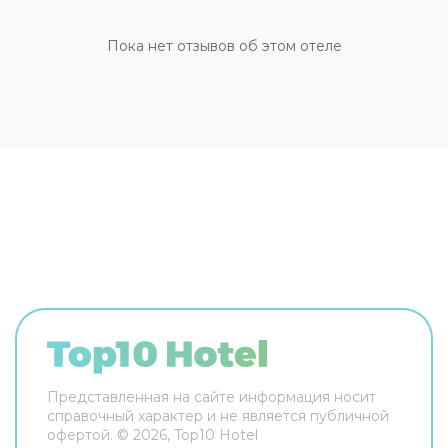
впечатлений дня можно, заказав сеанс массажа.
При желании вы сможете взять напрокат
Пока нет отзывов об этом отеле
велосипед или автомобиль и отправиться в
увлекательное путешествие по окрестностям.
За дополнительную плату осуществляется
трансфер
в аэропорт. Кроме того, для гостей
отеля работает
бесплатная парковка
. Апарт-
отель Rezidencija Skiper располагает
120
светлыми и просторными номерами
,
разделенными на спальную, гостиную и
обеденную зоны. В каждых апартаментах есть
кондиционер и телевизор с возможностью
просмотра спутниковых каналов. По запросу
предоставляются детские кроватки.
Представленная на сайте информация носит
справочный характер и не является публичной
офертой. ©
2026
, Top10 Hotel