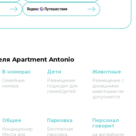
еля Apartment Antonio
В номерах
Дети
Животные
Семейные
Размещение
Размещение с
номера
подходит для
домашними
семей/детей
животными не
допускается
Общее
Парковка
Персонал
говорит
Кондиционер
Бесплатная
Места для
парковка
на английском