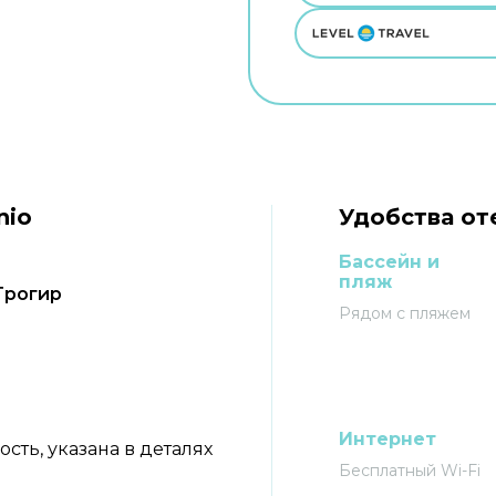
nio
Удобства от
Бассейн и
пляж
, Трогир
Рядом с пляжем
Интернет
ть, указана в деталях
Бесплатный Wi-Fi