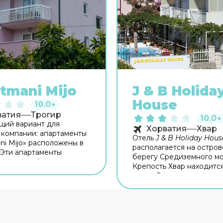
tmani Mijo
J & B Holida
House
10.0
★
ватия
Трогир
10.0
★
щий вариант для
Хорватия
Хвар
компании: апартаменты
Отель
J & B Holiday Hous
ni Mijo» расположены в
располагается на остров
 Эти апартаменты
берегу Средиземного мо
я неподалёку от центра
Крепость Хвар находится 
Рядом с апартаментами
отеля. Расстояние до аэ
твенный Пляж, Пляж
составляет 41 км. Трехз
 Городской Пляж
отель J & B Holiday Hous
 Бесплатный Wi-Fi на
приглашает вас посетит
ии поможет всегда
ресторан
. Гостям пода
я на связи. Если вы