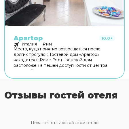
Apartop
10.0
★
Италия
Рим
Место, куда приятно возвращаться после
долгих прогулок. Гостевой дом «Apartop»
находится в Риме. Этот гостевой дом
расположен в пешей доступности от центра
города. Рядом с гостевым домом можно
прогуляться. Неподалёку: Оттавиано — Сан
Пьетро — Музеи Ватикани, Сикстинская
капелла и Ватикан. Хотите оставаться на связи?
Отзывы гостей отеля
В гостевом доме есть бесплатный Wi-Fi. Для
путешественников на машине организована
платная парковка. Любимца не придётся
оставлять дома: разрешается бесплатное
проживание с питомцем. Для простоты
передвижения возможна организация
Пока нет отзывов об этом отеле
трансфера. Доступная среда: работает лифт. А