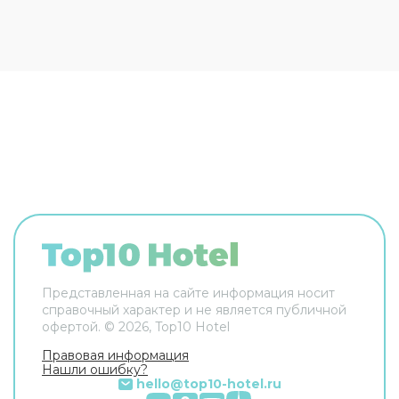
ещё в распоряжении гостей прачечная и сейф.
Сотрудники гостевого дома поддержат беседу
на английском и итальянском. В номере вас
будут ждать телевизор. Перечисленные услуги
есть не во всех номерах.
Представленная на сайте информация носит
справочный характер и не является публичной
офертой. ©
2026
, Top10 Hotel
Правовая информация
Нашли ошибку?
hello@top10-hotel.ru