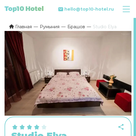
hello@top10-hotel.ru
Главная
Румыния
Брашов
Studio Elya
Studio Elya