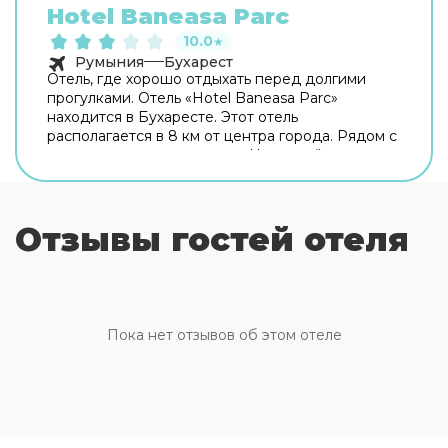
Hotel Baneasa Parc
10.0
★
Румыния
Бухарест
Отель, где хорошо отдыхать перед долгими
прогулками. Отель «Hotel Baneasa Parc»
находится в Бухаресте. Этот отель
располагается в 8 км от центра города. Рядом с
отелем можно прогуляться. Неподалёку:
Банеаса Форест, Ламинорулуй и Парк
Херастрау. Для гостей работает ресторан.
Бесплатный Wi-Fi на территории поможет
Отзывы гостей отеля
всегда оставаться на связи. Специально для
автопутешественников организована парковка.
Для бизнес-мероприятий предусмотрен
бизнес-центр. А ещё в распоряжении гостей
прачечная, химчистка, гладильные услуги, сейф
и консьерж. Сотрудники отеля поддержат
Пока нет отзывов об этом отеле
беседу на английском.