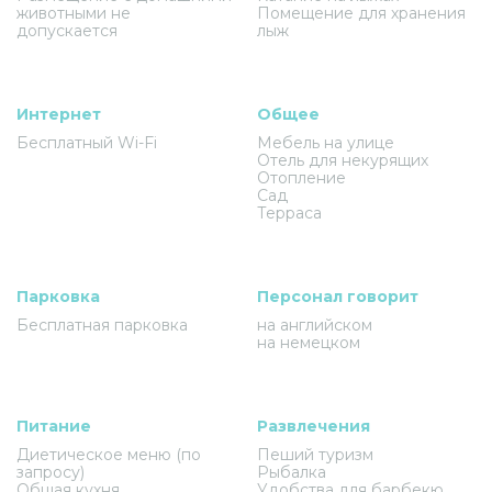
животными не
Помещение для хранения
допускается
лыж
Интернет
Общее
Бесплатный Wi-Fi
Мебель на улице
Отель для некурящих
Отопление
Сад
Терраса
Парковка
Персонал говорит
Бесплатная парковка
на английском
на немецком
Питание
Развлечения
Диетическое меню (по
Пеший туризм
запросу)
Рыбалка
Общая кухня
Удобства для барбекю