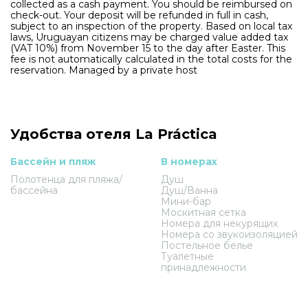
collected as a cash payment. You should be reimbursed on
check-out. Your deposit will be refunded in full in cash,
subject to an inspection of the property. Based on local tax
laws, Uruguayan citizens may be charged value added tax
(VAT 10%) from November 15 to the day after Easter. This
fee is not automatically calculated in the total costs for the
reservation. Managed by a private host
Удобства отеля La Práctica
Бассейн и пляж
В номерах
Полотенца для пляжа/
Душ
бассейна
Душ/Ванна
Мини-бар
Москитная сетка
Номера для некурящих
Номера со звукоизоляцией
Постельное белье
Туалетные
принадлежности