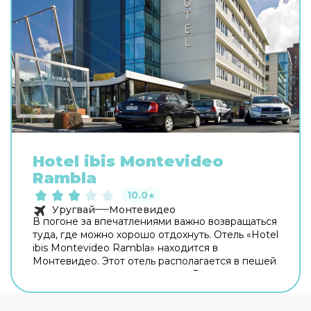
Hotel ibis Montevideo
Rambla
10.0
★
Уругвай
Монтевидео
В погоне за впечатлениями важно возвращаться
туда, где можно хорошо отдохнуть. Отель «Hotel
ibis Montevideo Rambla» находится в
Монтевидео. Этот отель располагается в пешей
доступности от центра города. Рядом с отелем
можно прогуляться. Неподалёку: Пляж Рамирес.
Для гостей работает бар. Время вспомнить о