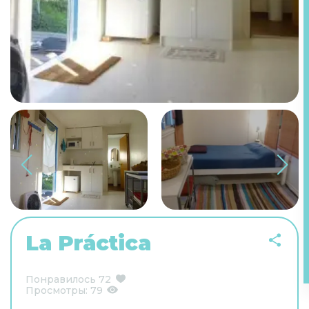
La Práctica
Понравилось
72
Просмотры:
79