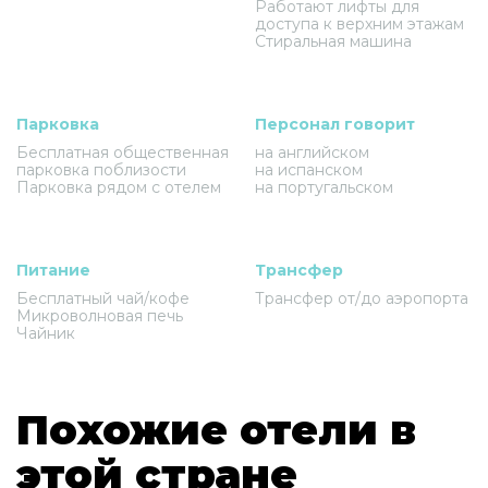
Работают лифты для
доступа к верхним этажам
Стиральная машина
Парковка
Персонал говорит
Бесплатная общественная
на английском
парковка поблизости
на испанском
Парковка рядом с отелем
на португальском
Питание
Трансфер
Бесплатный чай/кофе
Трансфер от/до аэропорта
Микроволновая печь
Чайник
Похожие отели в
этой стране