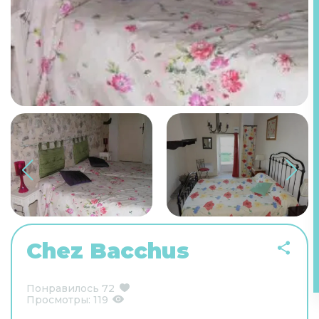
Chez Bacchus
Понравилось
72
Просмотры:
119