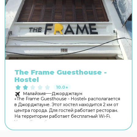
The Frame Guesthouse -
Hostel
10.0
★
Малайзия
Джорджтаун
«The Frame Guesthouse - Hostel» располагается
в Джорджтауне. Этот хостел находится 2 км от
центра города. Для гостей работает ресторан.
На территории работает бесплатный Wi-Fi.
Уточняйте информацию сразу при заезде.
Среди развлечений на территории —
библиотека. В хостеле есть игровые детские