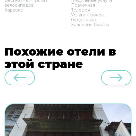
Бесплатный прокат
Гладильные услуги
велосипедов
Прачечная
Караоке
Телефон
Услуга «звонок -
будильник»
Хранение багажа
Похожие отели в
этой стране