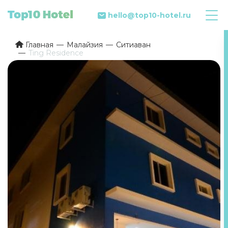
hello@top10-hotel.ru
Главная
Малайзия
Ситиаван
Ting Residence