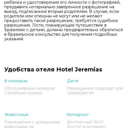
ребенка и удостоверения его личности с фотографией,
предъявить нотариально заверенное разрешение на
выезд, подписанное вторым родителем. В случае, если
родители или опекуны не могут или не желают
предоставить такое разрешение, требуется судебное
разрешение. Гости, планирующие путешествие в
Бразилию с детьми, должны предварительно обратиться
в бразильское консульство для получения подробных
указаний.
Удобства отеля Hotel Jeremias
В номерах
Дети
Обслуживание номеров
Размещение подходит для
Семейные номера
семей/детей
Животные
Интернет
Размещение с домашними
Бесплатный Wi-Fi
животными не
Доступ в интернет