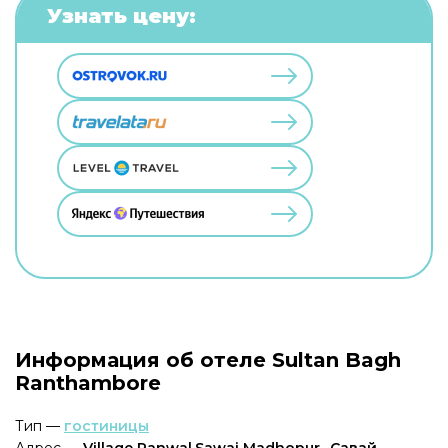
Узнать цену:
Информация об отеле Sultan Bagh
Ranthambore
Тип —
гостиницы
Адрес —
Village Ranwal,Sawai Madhopur,, Савай-