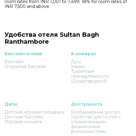
room rates from INR 1,001 to 7,499; 18% for room rates of
INR 7,500 and above.
Удобства отеля Sultan Bagh
Ranthambore
Бассейн и пляж
В номерах
Бассейн
Душ
Открытый бассейн
Камин
Туалетные
принадлежности
Шкаф/гардероб
Дети
Доступность
Детская игровая площадка
Безбарьерный доступ
Детский бассейн
Удобства для гостей с
Игровая комната
ограниченными
физическими
возможностями