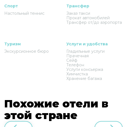
Спорт
Трансфер
Настольный теннис
Заказ такси
Прокат автомобилей
Трансфер от/до аэропорта
Туризм
Услуги и удобства
Экскурсионное бюро
Гладильные услуги
Прачечная
Сейф
Телефон
Услуги консьержа
Химчистка
Хранение багажа
Похожие отели в
этой стране