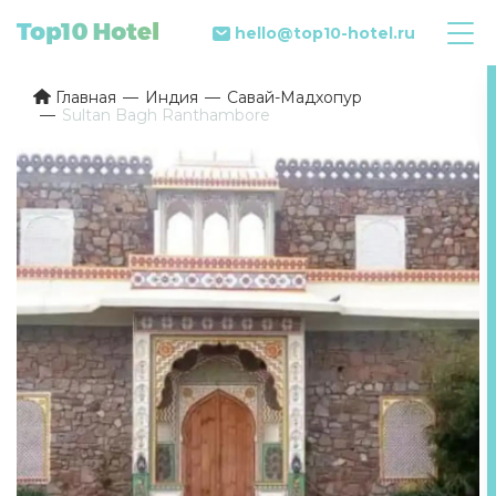
hello@top10-hotel.ru
Главная
Индия
Савай-Мадхопур
Sultan Bagh Ranthambore