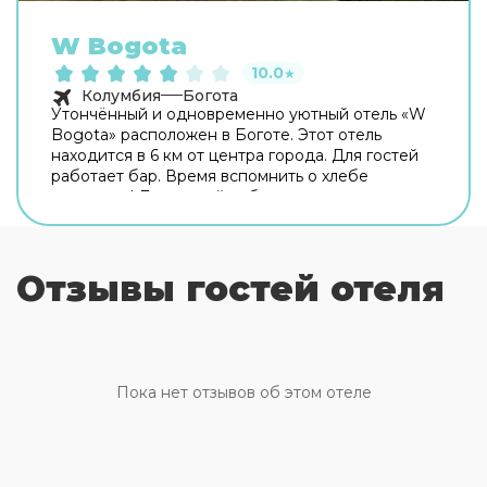
W Bogota
10.0
★
Колумбия
Богота
Утончённый и одновременно уютный отель «W
Bogota» расположен в Боготе. Этот отель
находится в 6 км от центра города. Для гостей
работает бар. Время вспомнить о хлебе
насущном! Для гостей работает ресторан.
Бесплатный Wi-Fi на территории поможет
всегда оставаться на связи. Для
путешественников на машине организована
Отзывы гостей отеля
парковка. Среди услуг для красоты и здоровья
— массажный кабинет, паровая баня и спа-
центр. Любителям спорта подготовили фитнес-
центр и тренажёрный зал. Здесь будем
баловать себя водными процедурами: есть
бассейн. Если планируете экскурсии, обратите
Пока нет отзывов об этом отеле
внимание на экскурсионное бюро отеля. Здесь
рады животным. Допускается размещение с
питомцами. Для простоты передвижения
возможна организация трансфера. Доступная
среда: работает лифт. А ещё в распоряжении