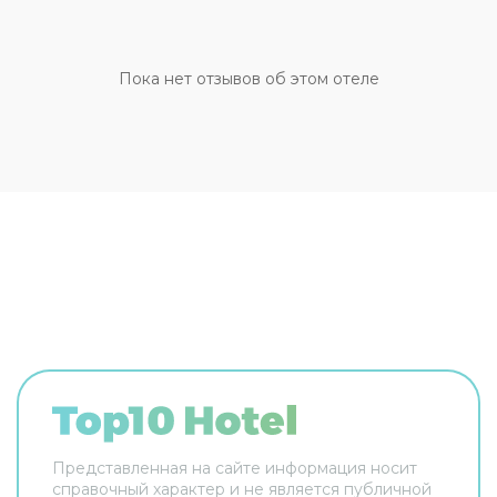
центр. Любителям спорта подготовили фитнес-
центр и тренажёрный зал. Здесь будем
баловать себя водными процедурами: есть
бассейн. Если планируете экскурсии, обратите
Пока нет отзывов об этом отеле
внимание на экскурсионное бюро отеля. Здесь
рады животным. Допускается размещение с
питомцами. Для простоты передвижения
возможна организация трансфера. Доступная
среда: работает лифт. А ещё в распоряжении
гостей прачечная, химчистка, гладильные услуги,
пресса, сейф и консьерж. Сотрудники отеля
поддержат беседу на английском, испанском,
итальянском и французском. Чтобы вы могли
отдохнуть после долгого дня, в номере есть
телевизор, мини-бар и тапочки. Перечисленные
услуги есть не во всех номерах.
Представленная на сайте информация носит
справочный характер и не является публичной