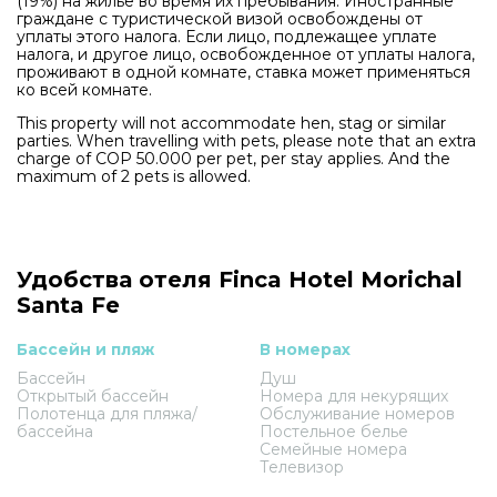
(19%) на жильё во время их пребывания. Иностранные
граждане с туристической визой освобождены от
уплаты этого налога. Если лицо, подлежащее уплате
налога, и другое лицо, освобожденное от уплаты налога,
проживают в одной комнате, ставка может применяться
ко всей комнате.
This property will not accommodate hen, stag or similar
parties. When travelling with pets, please note that an extra
charge of COP 50.000 per pet, per stay applies. And the
maximum of 2 pets is allowed.
Удобства отеля Finca Hotel Morichal
Santa Fe
Бассейн и пляж
В номерах
Бассейн
Душ
Открытый бассейн
Номера для некурящих
Полотенца для пляжа/
Обслуживание номеров
бассейна
Постельное белье
Семейные номера
Телевизор