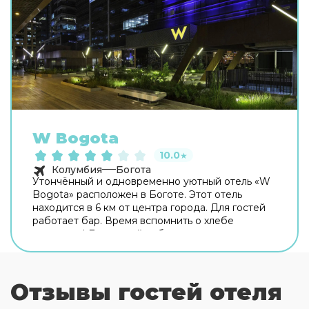
W Bogota
10.0
★
Колумбия
Богота
Утончённый и одновременно уютный отель «W
Bogota» расположен в Боготе. Этот отель
находится в 6 км от центра города. Для гостей
работает бар. Время вспомнить о хлебе
насущном! Для гостей работает ресторан.
Бесплатный Wi-Fi на территории поможет
всегда оставаться на связи. Для
путешественников на машине организована
Отзывы гостей отеля
парковка. Среди услуг для красоты и здоровья
— массажный кабинет, паровая баня и спа-