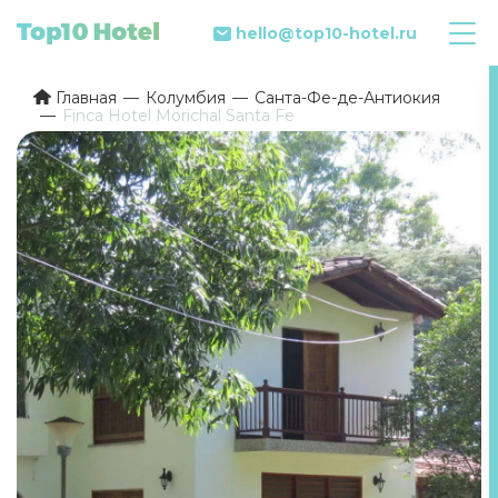
hello@top10-hotel.ru
Главная
Колумбия
Санта-Фе-де-Антиокия
Finca Hotel Morichal Santa Fe