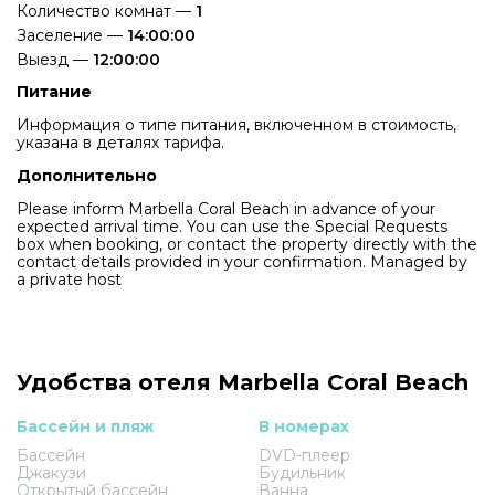
Количество комнат —
1
Заселение —
14:00:00
Выезд —
12:00:00
Питание
Информация о типе питания, включенном в стоимость,
указана в деталях тарифа.
Дополнительно
Please inform Marbella Coral Beach in advance of your
expected arrival time. You can use the Special Requests
box when booking, or contact the property directly with the
contact details provided in your confirmation. Managed by
a private host
Удобства отеля Marbella Coral Beach
Бассейн и пляж
В номерах
Бассейн
DVD-плеер
Джакузи
Будильник
Открытый бассейн
Ванна