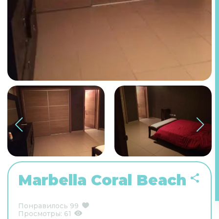
Marbella Coral Beach
Понравилось
99
Просмотры:
61