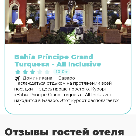
Bahia Principe Grand
Turquesa - All Inclusive
10.0
★
Доминикана
Баваро
Наслаждаться отдыхом на протяжении всей
поездки — здесь проще простого. Курорт
«Bahia Principe Grand Turquesa - All Inclusive»
находится в Баваро. Этот курорт располагается
в 6 км от центра города. Рядом с курортом
можно прогуляться. Неподалёку: Арена-Горда-
Бич, Поле для гольфа Iberostar и Гольф поле
Вайт Сэндс. Скоротать вечер или приятно
Отзывы гостей отеля
провести время перед сном в уютной
атмосфере можно в баре. Время вспомнить о