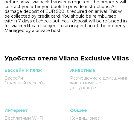
before arrival via bank transfer is required. The property will
contact you after you book to provide instructions. A
damage deposit of EUR 500 is required on arrival. This will
be collected by credit card. You should be reimbursed
within 7 days of check-out. Your deposit will be refunded in
full via credit card, subject to an inspection of the property.
Managed by a private host
Удобства отеля Vilana Exclusive Villas
Бассейн и пляж
Животные
Бассейн
Размещение с домашними
Открытый бассейн
животными не
допускается
Интернет
Общее
Бесплатный Wi-Fi
Кондиционер