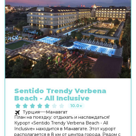
Sentido Trendy Verbena
Beach - All Inclusive
10.0
★
Турция
Манавгат
План на поездку: отдыхать и наслаждаться!
Курорт «Sentido Trendy Verbena Beach - All
Inclusive» находится в Манавгате. Этот курорт
располагается в 8 км от центра города. Рядом с