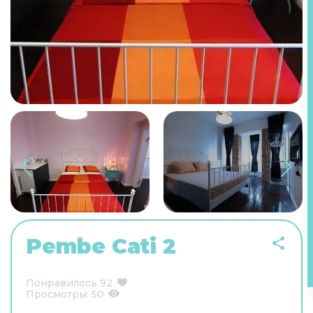
Pembe Cati 2
Понравилось
92
Просмотры:
50