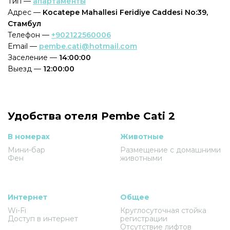
Тип —
апартаменты
Адрес —
Kocatepe Mahallesi Feridiye Caddesi No:39,
Стамбул
Телефон —
+902122560006
Email —
pembe.cati@hotmail.com
Заселение —
14:00:00
Выезд —
12:00:00
Удобства отеля Pembe Cati 2
В номерах
Животные
Мини-бар
Размещение с домашними
Фен
животными
Интернет
Общее
Wi-Fi
Круглосуточная стойка
Доступ в интернет
регистрации
Отсутствие лифтов