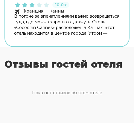
10.0
★
Франция
Канны
В погоне за впечатлениями важно возвращаться
туда, где можно хорошо отдохнуть. Отель
«Cocoonin Cannes» расположен в Каннах. Этот
отель находится в центре города. Утром —
выпейте кофе, наблюдая из окна за жизнью
города. Рядом с отелем можно прогуляться.
Неподалёку: Каннская ратуша, Церковь Нотр-
Дам-д'Эсперанс и Продуктовый рынок Forville
Отзывы гостей отеля
Provencal. На территории работает бесплатный
Wi-Fi. Уточняйте информацию сразу при заезде.
Чтобы путешествие было не только приятным,
но и удобным, гости могут заказать трансфер.
Сотрудники отеля поддержат беседу на
английском, итальянском и французском.
Пока нет отзывов об этом отеле