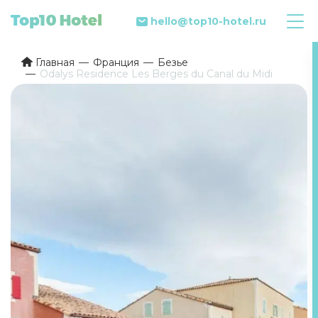
hello@top10-hotel.ru
Главная
Франция
Безье
Odalys Residence Les Berges du Canal du Midi