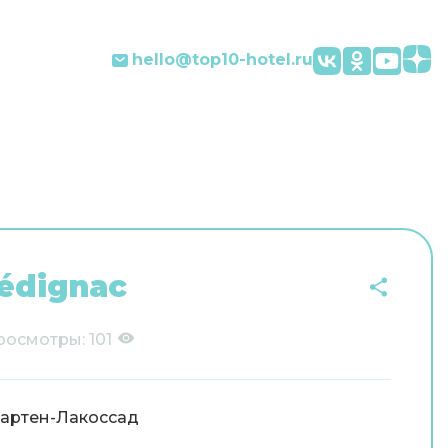
hello@top10-hotel.ru
édignac
росмотры:
101
артен-Лакоссад