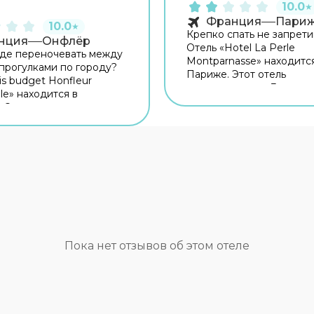
10.0
★
Франция
Пари
10.0
★
Крепко спать не запрети
нция
Онфлёр
Отель «Hotel La Perle
де переночевать между
Montparnasse» находитс
прогулками по городу?
Париже. Этот отель
is budget Honfleur
располагается в 3 км от 
lle» находится в
города. Рядом с отелем
 Этот отель расположен
Fondation Henri Cartier-B
 города. Перед сном
Гаите и Площадь Катало
можность прогуляться
территории работает бе
авных
Wi-Fi. Уточняйте инфор
мечательностей. Рядом
сразу при заезде. Чтобы
 — Туристическое
путешествие было не то
ное бюро Онфлёр,
приятным, но и удобным,
Сен-Леонар и Музей Salt
могут заказать трансфер.
тите оставаться на связи?
доступны и другие услуг
есть бесплатный Wi-Fi.
Например, пресса. Сотр
итомца с собой. В отеле
Пока нет отзывов об этом отеле
отеля поддержат беседу
о размещение с
английском и французск
м любимцем. Доступная
номере гостей ждут душ
аботает лифт. А ещё в
телевизор. Перечислен
ении гостей пресса.
услуги есть не во всех н
ки отеля поддержат