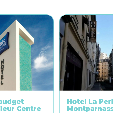
 budget
Hotel La Per
leur Centre
Montparnas