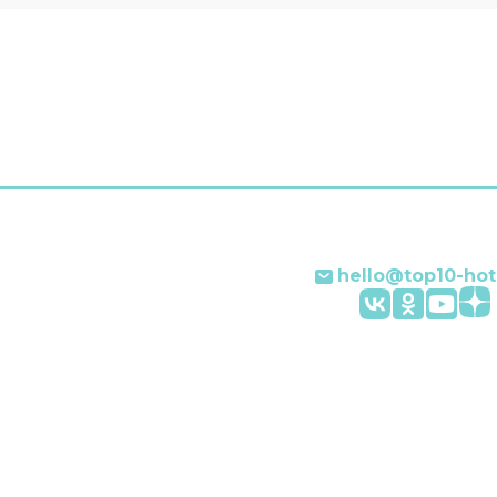
а английском и
ком.
hello@top10-hot