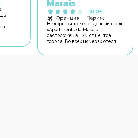
Marais
ж
10.0
★
шь!
Франция
Париж
Недорогой трехзвездочный отель
я в
«Apartments du Marais»
расположен в 1 км от центра
центра
города. Во всех номерах отеля
 —
запрещено курить.
resson,
нии. На
сплатный
мацию
лько
 гости
 Гостям
и.
удники
 на
ом. В
 и
ные
омерах.