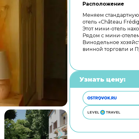
Расположение
Меняем стандартную 
отель «Château Frédi
Этот мини-отель нахо
Рядом с мини-отелем
Винодельное хозяйст
винной торговли и П
Узнать цену: