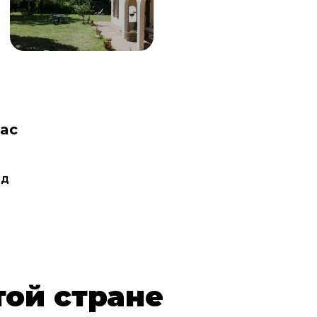
nac
ад
той стране