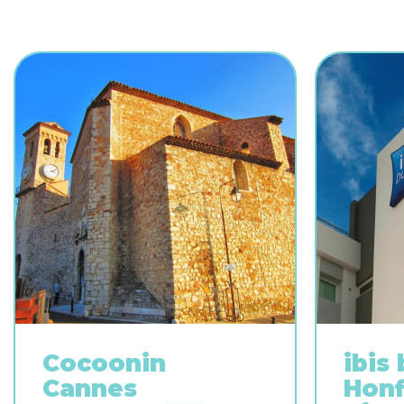
Cocoonin
ibis
Cannes
Honf