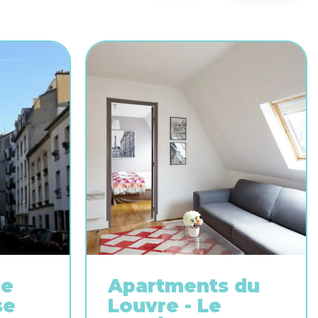
le
Apartments du
se
Louvre - Le