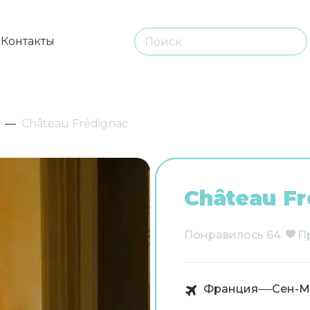
ы
Контакты
Château Frédignac
Château Fr
Понравилось
64
П
Франция
Сен-М