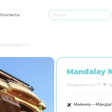
ы
Контакты
Kandawgyi Inn
Mandalay 
Понравилось
77
П
Мьянма
Манда