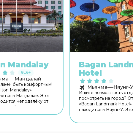
on Mandalay
Bagan Land
Hotel
9.3
★
нма
Мандалай
лжен быть комфортным!
Мьянма
Няунг-
ilton Mandalay»
Ищите возможность отдо
ается в Мандалае. Этот
посмотреть на город? О
ходится неподалёку от
«Bagan Landmark Hotel»
орода. Скоротать вечер
находится в Няунг-У. Это
тно провести время
расположен в 4 км от це
ом в уютной атмосфере
города. Для гостей рабо
баре. Для гостей
Время вспомнить о хлеб
 ресторан. Попробуйте
насущном! Для гостей р