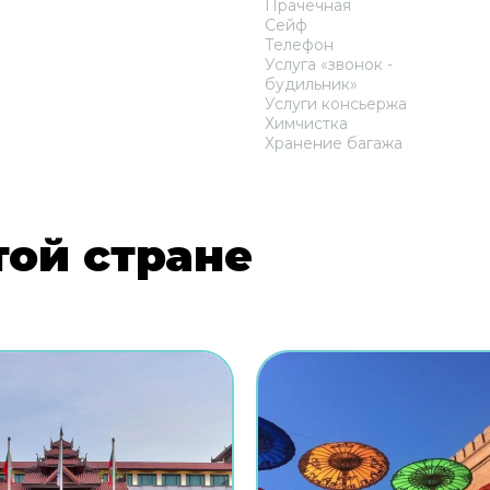
Прачечная
Сейф
Телефон
Услуга «звонок -
будильник»
Услуги консьержа
Химчистка
Хранение багажа
той стране