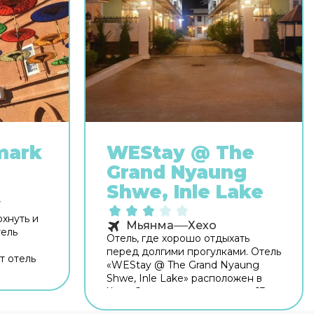
mark
WEStay @ The
Grand Nyaung
Shwe, Inle Lake
У
хнуть и
Мьянма
Хехо
тель
Отель, где хорошо отдыхать
перед долгими прогулками. Отель
т отель
«WEStay @ The Grand Nyaung
нтра
Shwe, Inle Lake» расположен в
тает бар.
Хехо. Этот отель находится в 13 км
е
от центра города. Для гостей
аботает