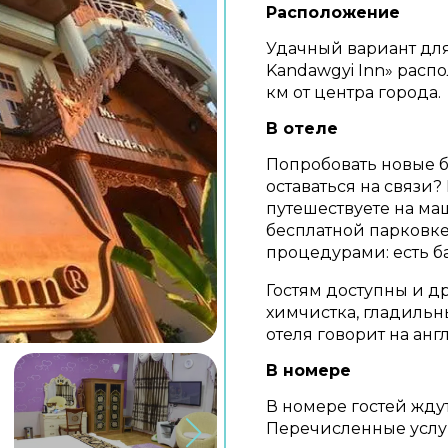
Расположение
Удачный вариант для
Kandawgyi Inn» распо
км от центра города.
В отеле
Попробовать новые б
оставаться на связи? 
путешествуете на ма
бесплатной парковке
процедурами: есть б
Гостям доступны и д
химчистка, гладильны
отеля говорит на анг
В номере
В номере гостей ждут
Перечисленные услуг