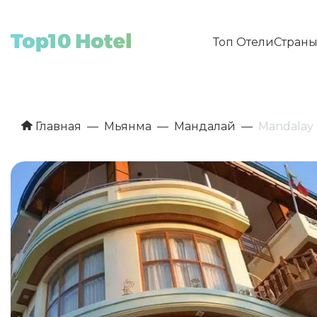
Топ Отели
Стран
Главная
Мьянма
Мандалай
Mandalay 