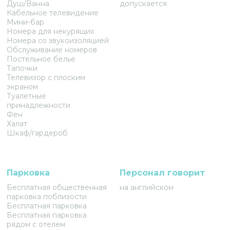
Душ/Ванна
допускается
Кабельное телевидение
Мини-бар
Номера для некурящих
Номера со звукоизоляцией
Обслуживание номеров
Постельное белье
Тапочки
Телевизор с плоским
экраном
Туалетные
принадлежности
Фен
Халат
Шкаф/гардероб
Парковка
Персонал говорит
Бесплатная общественная
на английском
парковка поблизости
Бесплатная парковка
Бесплатная парковка
рядом с отелем