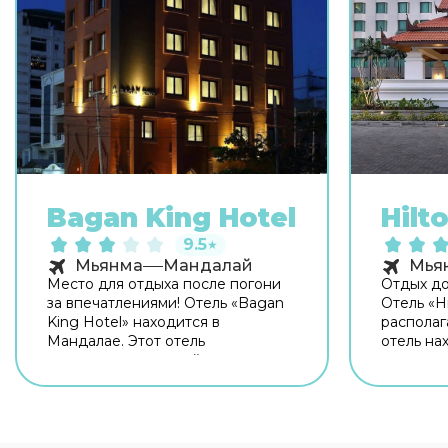
Bagan King Hotel
Hilt
9.5
★
Мьянма
Мандалай
Мья
Место для отдыха после погони
Отдых до
за впечатлениями! Отель «Bagan
Отель «H
King Hotel» находится в
располаг
Мандалае. Этот отель
отель на
расположен в пешей
центра г
доступности от центра города.
или прия
Скоротать вечер или приятно
перед сн
провести время перед сном в
можно в 
уютной атмосфере можно в баре.
работает