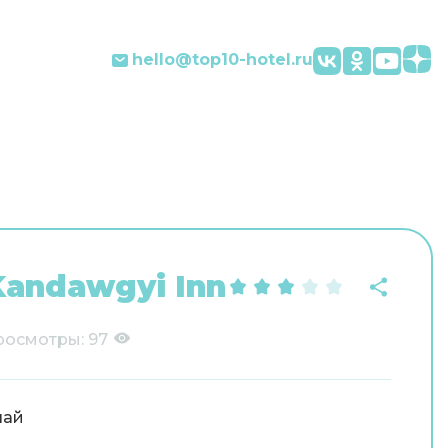
hello@top10-hotel.ru
Kandawgyi Inn
росмотры:
97
лай