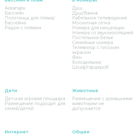
Аквапарк
Душ
Бассейн
Душ/Ванна
Полотенца для пляжа/
Кабельное телевидение
бассейна
Москитная сетка
Рядом с пляжем
Номера для некурящих
Номера со звукоизоляцией
Постельное белье
Семейные номера
Телевизор с плоским
экраном
Фен
Холодильник
Шкаф/гардероб
Дети
Животные
Детская игровая площадка
Размещение с домашними
Размещение подходит для
животными не
семей/детей
допускается
Интернет
Общее