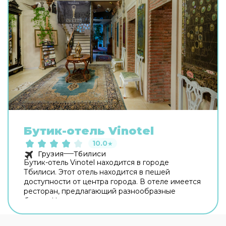
Бутик-отель Vinotel
10.0
★
Грузия
Тбилиси
Бутик-отель Vinotel находится в городе
Тбилиси. Этот отель находится в пешей
доступности от центра города. В отеле имеется
ресторан, предлагающий разнообразные
блюда. На территории отеля предоставляется
доступ в интернет. Гости могут оставить ценные
вещи в сейфе отеля. Деловые гости могут