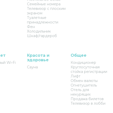
Семейные номера
Телевизор с плоским
экраном
Туалетные
принадлежности
Фен
Холодильник
Шкаф/гардероб
ет
Красота и
Общее
здоровье
ый Wi-Fi
Кондиционер
Сауна
Круглосуточная
стойка регистрации
Лифт
Обмен валюты
Огнетушитель
Отель для
некурящих
Продажа билетов
Телевизор в лобби