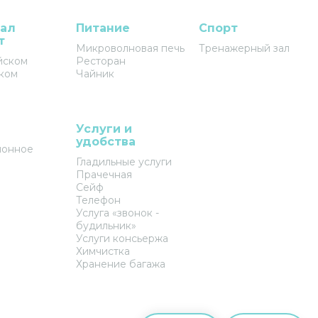
ал
Питание
Спорт
т
Микроволновая печь
Тренажерный зал
йском
Ресторан
ком
Чайник
Услуги и
удобства
ионное
Гладильные услуги
Прачечная
Сейф
Телефон
Услуга «звонок -
будильник»
Услуги консьержа
Химчистка
Хранение багажа