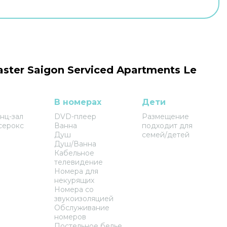
ster Saigon Serviced Apartments Le
В номерах
Дети
нц-зал
DVD-плеер
Размещение
серокс
Ванна
подходит для
Душ
семей/детей
Душ/Ванна
Кабельное
телевидение
Номера для
некурящих
Номера со
звукоизоляцией
Обслуживание
номеров
Постельное белье