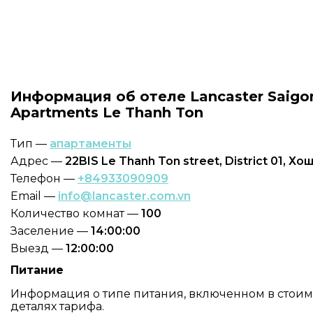
Информация об отеле Lancaster Saigon
Apartments Le Thanh Ton
Тип —
апартаменты
Адрес —
22BIS Le Thanh Ton street, District 01, Х
Телефон —
+84933090909
Email —
info@lancaster.com.vn
Количество комнат —
100
Заселение —
14:00:00
Выезд —
12:00:00
Питание
Информация о типе питания, включенном в стоимо
деталях тарифа.