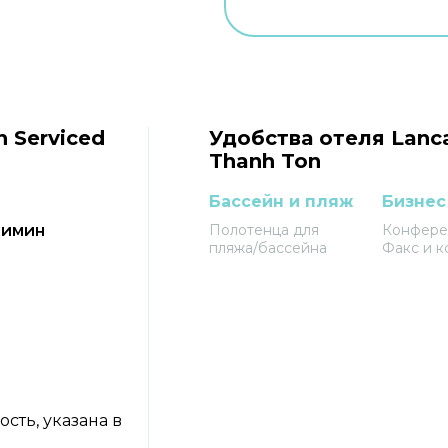
 Serviced
Удобства отеля Lanca
Thanh Ton
Бассейн и пляж
Бизнес
ошимин
Полотенца для
Конфере
пляжа/бассейна
Факс и к
сть, указана в