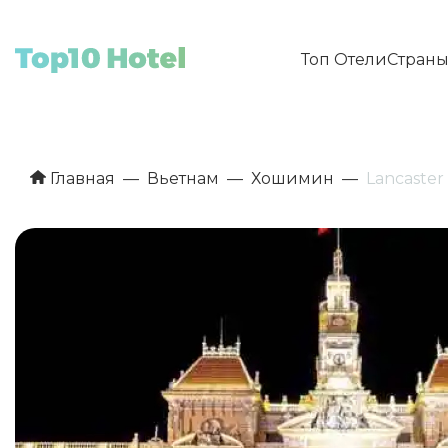
Топ Отели
Стран
Главная
Вьетнам
Хошимин
Lancaster