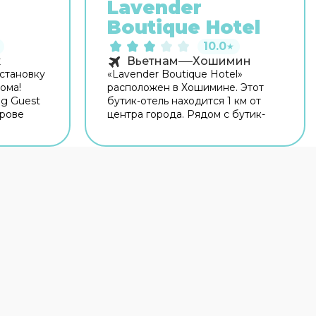
Lavender
Boutique Hotel
10.0
★
к
Вьетнам
Хошимин
становку
«Lavender Boutique Hotel»
ома!
расположен в Хошимине. Этот
ng Guest
бутик-отель находится 1 км от
трове
центра города. Рядом с бутик-
ом
отелем можно прогуляться.
нтра
Неподалёку: Дворец
 дома —
Независимости, Пешеходная
куса.
улица Буйвьен и Тороговый центр
рритории
Сайгон. Для гостей работает бар.
ся на
Время вспомнить о хлебе
ников на
насущном! Для гостей работает
рковка.
ресторан. Кафе бутик-отеля —
т
удобное место для перекуса.
ровать
Хотите оставаться на связи? В
бутик-отеле есть бесплатный Wi-
тевого
Fi. Если вы путешествуете на
ие было
машине, припарковаться можно
и
будет на парковке рядом.
казать
Любителям спорта подготовили