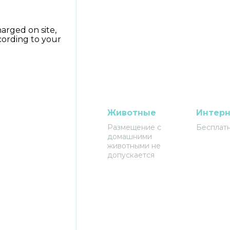
arged on site,
cording to your
Животные
Интерн
Размещение с
Бесплатн
домашними
животными не
допускается