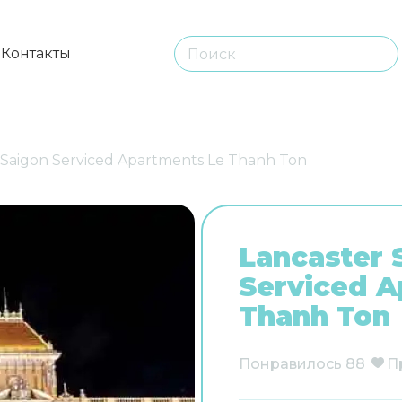
ы
Контакты
 Saigon Serviced Apartments Le Thanh Ton
Lancaster 
Serviced A
Thanh Ton
Понравилось
88
П