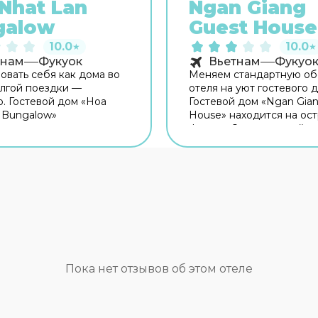
Nhat Lan
Ngan Giang
galow
Guest House
10.0
10.0
★
★
тнам
Фукуок
Вьетнам
Фукуо
овать себя как дома во
Меняем стандартную об
лгой поездки —
отеля на уют гостевого д
. Гостевой дом «Hoa
Гостевой дом «Ngan Gia
 Bungalow»
House» находится на ос
ается на острове
Фукуок. Этот гостевой д
Этот гостевой дом
расположен в 6 км от це
я в 4 км от центра
города. Кафе гостевого
Рядом с гостевым домом
удобное место для пере
ху-Куок. Для гостей
Бесплатный Wi-Fi на те
 бар. Время вспомнить о
поможет всегда оставать
сущном! Для гостей
связи. Для путешествен
 ресторан. Для
машине организована па
й кофе и перекусов
Спортивные гости оценя
кафе. На территории
дайвинг. Чтобы заброни
 Wi-Fi. Уточняйте
экскурсию, обратитесь в
Пока нет отзывов об этом отеле
ию сразу при заезде.
экскурсионное бюро гос
но для
дома. Чтобы путешеств
ешественников
не только приятным, но 
вана парковка.
удобным, гости могут за