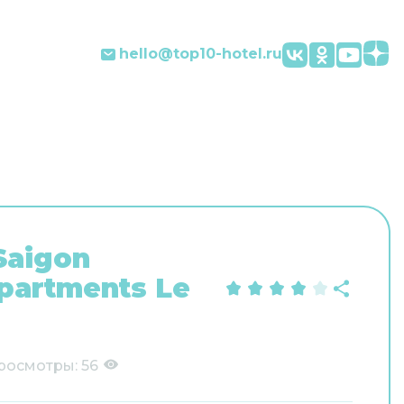
hello@top10-hotel.ru
Saigon
partments Le
росмотры:
56