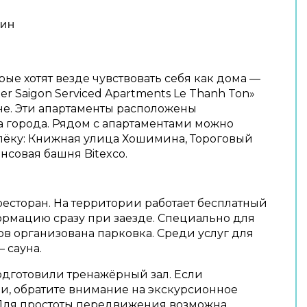
ин
рые хотят везде чувствовать себя как дома —
er Saigon Serviced Apartments Le Thanh Ton»
е. Эти апартаменты расположены
а города. Рядом с апартаментами можно
лёку: Книжная улица Хошимина, Тороговый
нсовая башня Bitexco.
ресторан. На территории работает бесплатный
формацию сразу при заезде. Специально для
в организована парковка. Среди услуг для
 сауна.
дготовили тренажёрный зал. Если
и, обратите внимание на экскурсионное
 Для простоты передвижения возможна