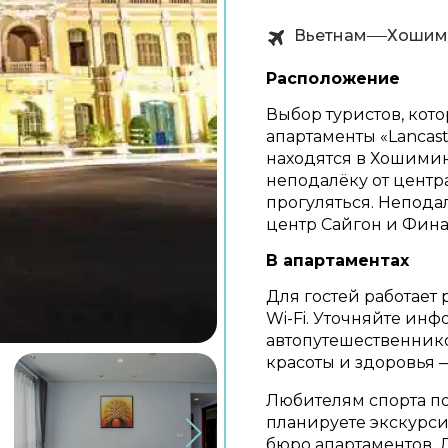
Вьетнам
Хошим
Расположение
Выбор туристов, кото
апартаменты «Lancast
находятся в Хошимин
неподалёку от центр
прогуляться. Непода
центр Сайгон и Фина
В апартаментах
Для гостей работает 
Wi-Fi. Уточняйте ин
автопутешественнико
красоты и здоровья —
Любителям спорта по
планируете экскурси
бюро апартаментов.