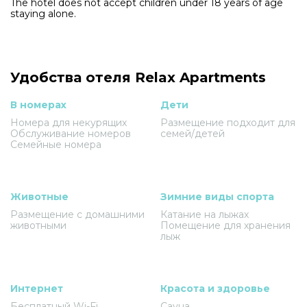
The hotel does not accept children under 18 years of age
staying alone.
Удобства отеля Relax Apartments
В номерах
Дети
Номера для некурящих
Размещение подходит для
Обслуживание номеров
семей/детей
Семейные номера
Животные
Зимние виды спорта
Размещение с домашними
Катание на лыжах
животными
Помещение для хранения
лыж
Интернет
Красота и здоровье
Бесплатный Wi-Fi
Сауна