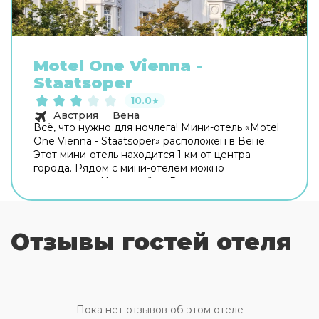
Motel One Vienna -
Staatsoper
10.0
★
Австрия
Вена
Всё, что нужно для ночлега! Мини-отель «Motel
One Vienna - Staatsoper» расположен в Вене.
Этот мини-отель находится 1 км от центра
города. Рядом с мини-отелем можно
прогуляться. Неподалёку: Венская
государственная опера, Карльсплац и
Альбертина. Для гостей работает бар. На
территории работает бесплатный Wi-Fi.
Отзывы гостей отеля
Уточняйте информацию сразу при заезде. В
путешествие можно взять питомца. В мини-
отеле возможно размещение с домашним
любимцем. Доступная среда: работает лифт.
Персонал мини-отеля говорит на английском и
немецком. Чтобы вы могли отдохнуть после
Пока нет отзывов об этом отеле
долгого дня, в номере есть душ и телевизор.