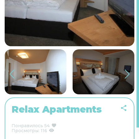
Relax Apartments
Понравилось
54
Просмотры:
116