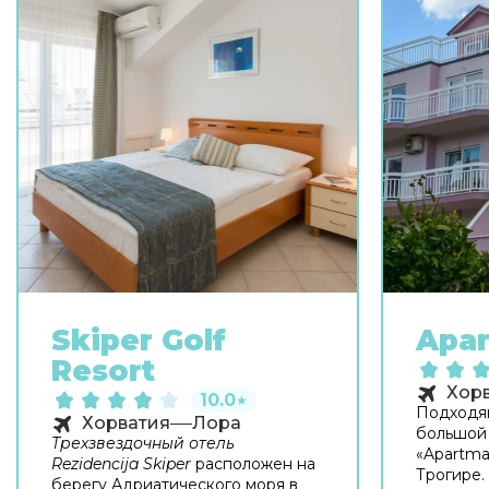
Skiper Golf
Apar
Resort
Хор
10.0
★
Подходя
Хорватия
Лора
большой 
Трехзвездочный отель
«Apartma
Rezidencija Skiper
расположен на
Трогире.
берегу Адриатического моря в