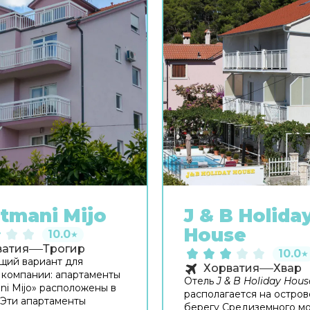
tmani Mijo
J & B Holida
House
10.0
★
ватия
Трогир
10.0
★
щий вариант для
Хорватия
Хвар
компании: апартаменты
Отель
J & B Holiday Hous
ni Mijo» расположены в
располагается на остров
 Эти апартаменты
берегу Средиземного мо