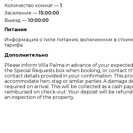
Количество комнат —
1
Заселение —
15:00:00
Выезд —
10:00:00
Питание
Информация о типе питания, включенном в стоимос
тарифа.
Дополнительно
Please inform Villa Palma in advance of your expected 
the Special Requests box when booking, or contact th
contact details provided in your confirmation. This pro
accommodate hen, stag or similar parties. A damage de
required on arrival. This will be collected as a cash p
reimbursed on check-out. Your deposit will be refunded
an inspection of the property.