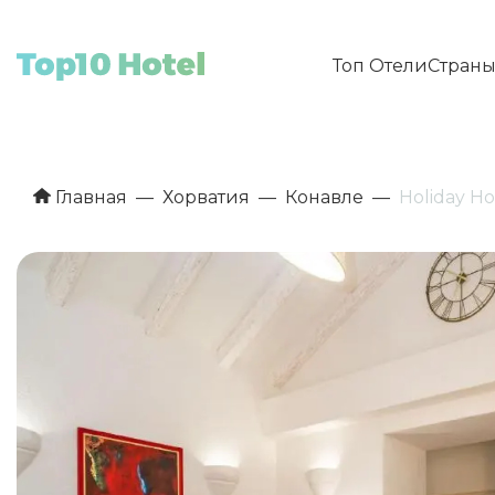
Топ Отели
Стран
Главная
Хорватия
Конавле
Holiday H