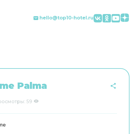
hello@top10-hotel.ru
ome Palma
росмотры:
59
ле