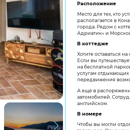
Расположение
Место для тех, кто ус
располагается в Кона
города. Рядом с кот
Адриатик» и Морско
В коттедже
Хотите оставаться на 
Если вы путешествуе
на бесплатной парков
услугам отдыхающих 
передвижения возмо
А ещё в распоряжени
автомобилей. Сотруд
английском.
В номере
Чтобы вы могли отдох