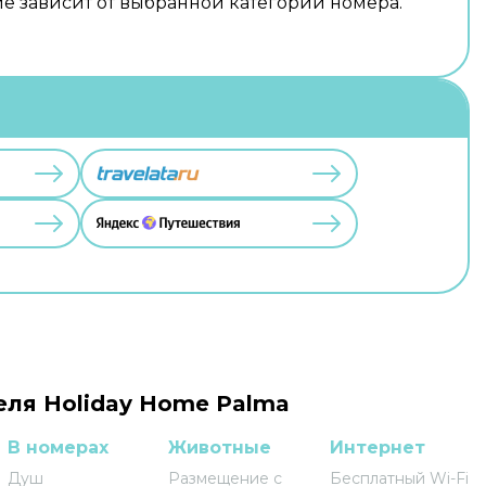
е зависит от выбранной категории номера.
еля Holiday Home Palma
В номерах
Животные
Интернет
Душ
Размещение с
Бесплатный Wi-Fi