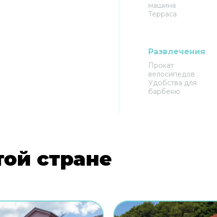
машина
Терраса
Развлечения
Прокат
велосипедов
Удобства для
барбекю
той стране