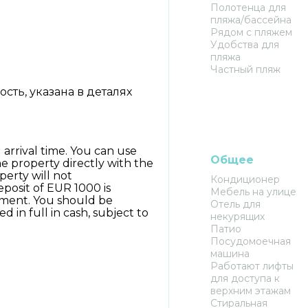
Полотенца для
пляжа/бассейна
Рядом с пляжем
Удобства для
пляжа
Частный пляж
ть, указана в деталях
arrival time. You can use
Общее
e property directly with the
perty will not
Кондиционер
posit of EUR 1000 is
Мебель на улице
ayment. You should be
Отель для
 in full in cash, subject to
некурящих
Патио
Посудомоечная
машина
Работают лифты
для доступа к
верхним этажам
Стиральная