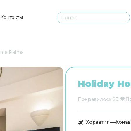
ы
Контакты
ome Palma
Holiday H
Понравилось
23
П
Хорватия
Конав