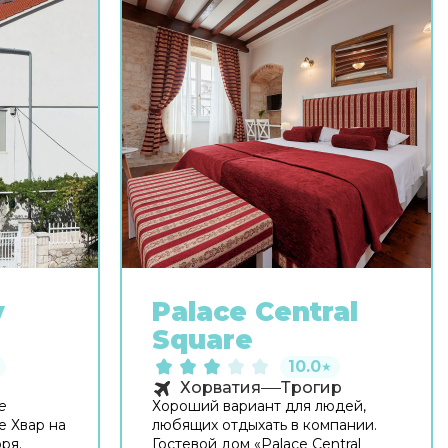
y
Palace Central
Square
10.0
★
Хорватия
Трогир
e
Хороший вариант для людей,
е Хвар на
любящих отдыхать в компании.
ря.
Гостевой дом «Palace Central