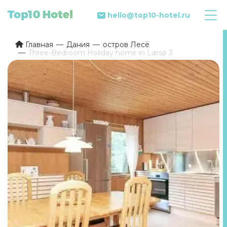
hello@top10-hotel.ru
Главная
Дания
остров Лесё
Three-Bedroom Holiday home in Læsø 3