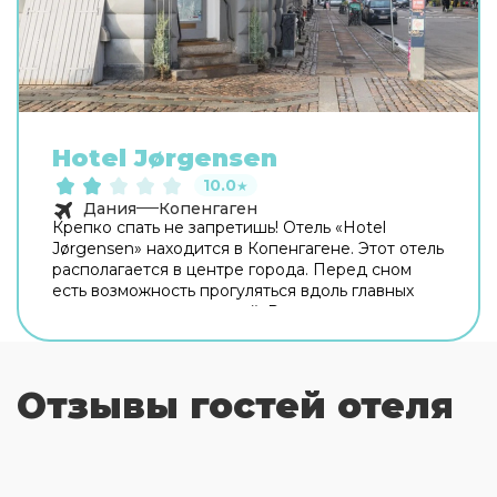
Hotel Jørgensen
10.0
★
Дания
Копенгаген
Крепко спать не запретишь! Отель «Hotel
Jørgensen» находится в Копенгагене. Этот отель
располагается в центре города. Перед сном
есть возможность прогуляться вдоль главных
достопримечательностей. Рядом с отелем
можно прогуляться. Неподалёку: Нёррепорт,
Круглая башня и Замок Росенборг. Скоротать
вечер или приятно провести время перед сном
Отзывы гостей отеля
в уютной атмосфере можно в баре. На
территории работает бесплатный Wi-Fi.
Уточняйте информацию сразу при заезде. Дети
будут рады! Работает детская игровая комната.
Гостям доступны и другие услуги. Например,