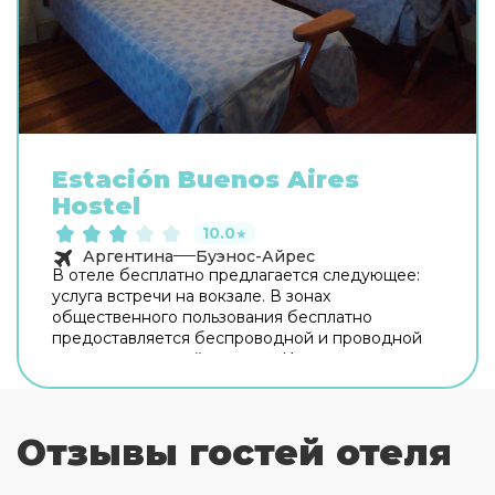
Estación Buenos Aires
Hostel
10.0
★
Аргентина
Буэнос-Айрес
В отеле бесплатно предлагается следующее:
услуга встречи на вокзале. В зонах
общественного пользования бесплатно
предоставляется беспроводной и проводной
высокоскоростной доступ в Интернет; хостел
также предоставляет точка доступа в Интернет.
В отеле Estación Buenos Aires Hostel
предлагается следующее: терраса на крыше,
Отзывы гостей отеля
библиотека и барбекю. На территории отеля
работает бар в лобби отеля. Хостел ежедневно
предоставляет бесплатный завтрак