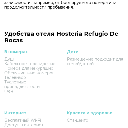
зависимости, например, от бронируемого номера или
продолжительности пребывания.
Удобства отеля Hosteria Refugio De
Rocas
В номерах
Дети
Душ
Размещение подходит для
Кабельное телевидение
семей/детей
Номера для некурящих
Обслуживание номеров
Телевизор
Туалетные
принадлежности
Фен
Интернет
Красота и здоровье
Бесплатный Wi-Fi
Спа-центр
Доступ в интернет