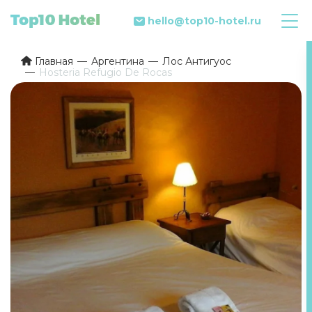
hello@top10-hotel.ru
Главная
Аргентина
Лос Антигуос
Hosteria Refugio De Rocas