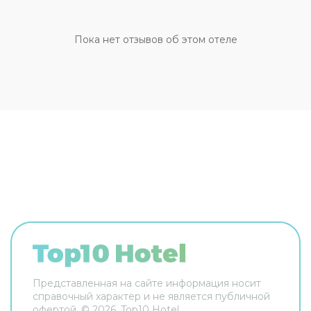
(континентальный) в бар. В отеле предлагаются
следующие услуги: услуги консьержа, помощь
туристамуслуги по бронированию билетов и
Пока нет отзывов об этом отеле
помощь туристам. Дополнительные услуги отеля
включают следующее: многоязычный персонал
и услуги прачечной. В отеле есть
специализированные места для курения. Срок
окончания полного ремонта отеля: января 2006
г. **Номера. ** В номерах (8) отеля Estación
Buenos Aires Hostel есть сейфы и потолочный
вентилятор. Во всех номерах имеются
внутренний дворик. Бесплатно
предоставляется беспроводной доступ в
Интернет. По запросу предоставляется: утюг,
гладильная доска и услуга пробуждения по
телефону. Обслуживание номеров выполняется
ежедневно.
Представленная на сайте информация носит
справочный характер и не является публичной
офертой. ©
2026
, Top10 Hotel