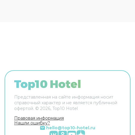
За дополнительную плату осуществляется
трансфер
в аэропорт. Кроме того, для гостей
отеля работает
бесплатная парковка
. Апарт-
отель Rezidencija Skiper располагает
120
светлыми и просторными номерами
,
разделенными на спальную, гостиную и
обеденную зоны. В каждых апартаментах есть
кондиционер и телевизор с возможностью
просмотра спутниковых каналов. По запросу
предоставляются детские кроватки.
Представленная на сайте информация носит
справочный характер и не является публичной
офертой. ©
2026
, Top10 Hotel
Правовая информация
Нашли ошибку?
hello@top10-hotel.ru