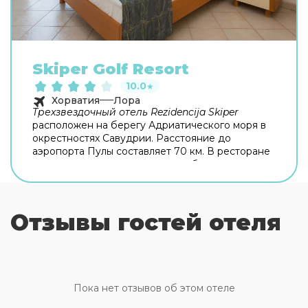
Skiper Golf Resort
10.0
★
Хорватия
Лора
Трехзвездочный отель Rezidencija Skiper
расположен на берегу Адриатического моря в
окрестностях Савудрии. Расстояние до
аэропорта Пулы составляет 70 км. В ресторане
отеля вам подадут изысканные блюда
средиземноморской кухни. Кроме того, вы
всегда сможете перекусить дома, приготовив
еду на оборудованной всем необходимым
Отзывы гостей отеля
кухне. В апарт-отеле есть Rezidencija Skiper
открытый бассейн с террасой для загара,
фитнес-центр, теннисные корты и поле для игры
в гольф. Расслабиться после полного
впечатлений дня можно, заказав сеанс массажа.
При желании вы сможете взять напрокат
Пока нет отзывов об этом отеле
велосипед или автомобиль и отправиться в
увлекательное путешествие по окрестностям.