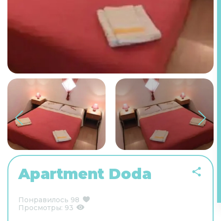
Apartment Doda
Понравилось
98
Просмотры:
93