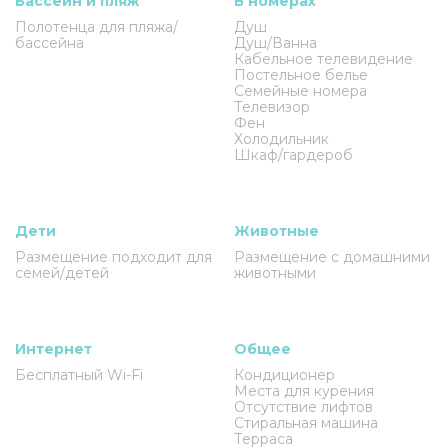
Бассейн и пляж
В номерах
Полотенца для пляжа/
Душ
бассейна
Душ/Ванна
Кабельное телевидение
Постельное белье
Семейные номера
Телевизор
Фен
Холодильник
Шкаф/гардероб
Дети
Животные
Размещение подходит для
Размещение с домашними
семей/детей
животными
Интернет
Общее
Бесплатный Wi-Fi
Кондиционер
Места для курения
Отсутствие лифтов
Стиральная машина
Терраса