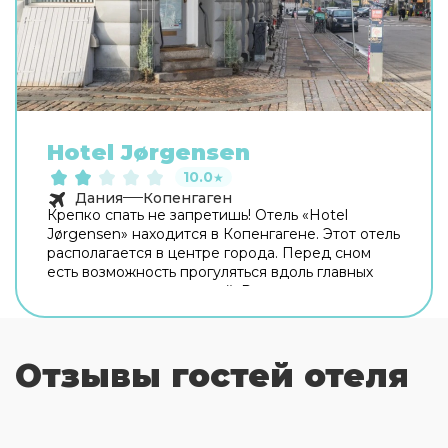
Hotel Jørgensen
10.0
★
Дания
Копенгаген
Крепко спать не запретишь! Отель «Hotel
Jørgensen» находится в Копенгагене. Этот отель
располагается в центре города. Перед сном
есть возможность прогуляться вдоль главных
достопримечательностей. Рядом с отелем
можно прогуляться. Неподалёку: Нёррепорт,
Круглая башня и Замок Росенборг. Скоротать
вечер или приятно провести время перед сном
Отзывы гостей отеля
в уютной атмосфере можно в баре. На
территории работает бесплатный Wi-Fi.
Уточняйте информацию сразу при заезде. Дети
будут рады! Работает детская игровая комната.
Гостям доступны и другие услуги. Например,