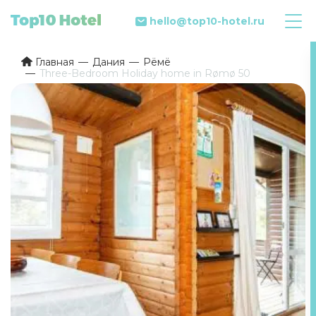
hello@top10-hotel.ru
Главная
Дания
Рёмё
Three-Bedroom Holiday home in Rømø 50