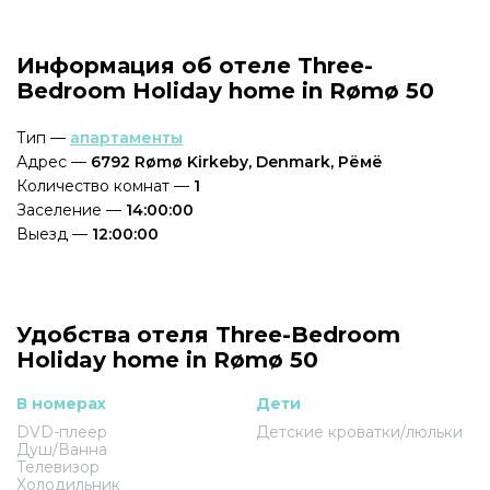
Информация об отеле Three-
Bedroom Holiday home in Rømø 50
Тип —
апартаменты
Адрес —
6792 Rømø Kirkeby, Denmark, Рёмё
Количество комнат —
1
Заселение —
14:00:00
Выезд —
12:00:00
Удобства отеля Three-Bedroom
Holiday home in Rømø 50
В номерах
Дети
DVD-плеер
Детские кроватки/люльки
Душ/Ванна
Телевизор
Холодильник