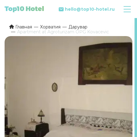
hello@top10-hotel.ru
Главная
Хорватия
Дарувар
Apartment at Agroturizam OPG Kovacevic