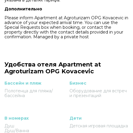
Дополнительно
Please inform Apartment at Agroturizam OPG Kovacevic in
advance of your expected arrival time. You can use the
Special Requests box when booking, or contact the
property directly with the contact details provided in your
confirmation. Managed by a private host
Удобства отеля Apartment at
Agroturizam OPG Kovacevic
Бассейн и пляж
Бизнес
Полотенца для пляжа/
Оборудование для встреч
бассейна
и презентаций
В номерах
Дети
Душ
Детская игровая площадка
Душ/Ванна