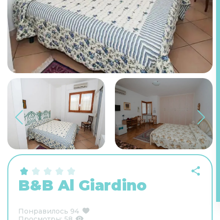
B&B Al Giardino
Понравилось
94
Просмотры:
58