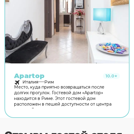
Apartop
10.0
★
Италия
Рим
Место, куда приятно возвращаться после
долгих прогулок. Гостевой дом «Apartop»
находится в Риме. Этот гостевой дом
расположен в пешей доступности от центра
города. Рядом с гостевым домом можно
прогуляться. Неподалёку: Оттавиано — Сан
Пьетро — Музеи Ватикани, Сикстинская
капелла и Ватикан. Хотите оставаться на связи?
В гостевом доме есть бесплатный Wi-Fi. Для