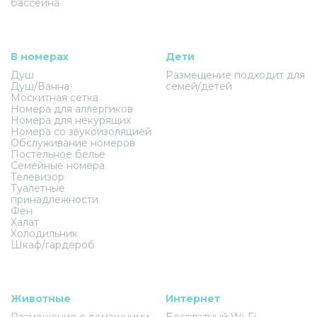
бассейна
В номерах
Дети
Душ
Размещение подходит для
Душ/Ванна
семей/детей
Москитная сетка
Номера для аллергиков
Номера для некурящих
Номера со звукоизоляцией
Обслуживание номеров
Постельное белье
Семейные номера
Телевизор
Туалетные
принадлежности
Фен
Халат
Холодильник
Шкаф/гардероб
Животные
Интернет
Размещение с домашними
Бесплатный Wi-Fi