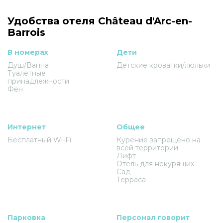
Удобства отеля Château d'Arc-en-
Barrois
В номерах
Дети
Душ/Ванна
Детские кроватки/люльки
Туалетные
принадлежности
Фен
Интернет
Общее
Бесплатный Wi-Fi
Курение запрещено на
всей территории
Лифт
Отель для некурящих
Сад
Терраса
Парковка
Персонал говорит