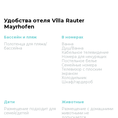
Удобства отеля Villa Rauter
Mayrhofen
Бассейн и пляж
В номерах
Полотенца для пляжа/
Ванна
бассейна
Душ/Ванна
Кабельное телевидение
Номера для некурящих
Постельное белье
Семейные номера
Телевизор с плоским
экраном
Холодильник
Шкаф/гардероб
Дети
Животные
Размещение подходит для
Размещение с домашними
семей/детей
животными не
допускается