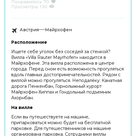
Понравилось
70
Просмотры:
130
Австрия
Майрхофен
Расположение
Ищете себе уголок без соседей за стенкой?
Вилла «Villa Rauter Mayrhofen» находится в
Майрхофене. Эта вилла расположена в центре
города. Перед сном есть возможность прогуляться
вдоль главных достопримечательностей. Рядом с
виллой можно прогуляться. Неподалёку: Канатная
дорога Пенкенбан, Горнолыжный курорт
Майрхофен-Хиппах и Гондольный подъемник
Ахорнбан.
На вилле
Если вы путешествуете на машине,
припарковаться можно будет на бесплатной
парковке. Для путешественников на машине
организована парковка. Сотрудники виллы