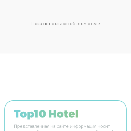
отеле возможно размещение с домашним
любимцем. Доступная среда: работает лифт.
Персонал мини-отеля говорит на английском и
немецком. Чтобы вы могли отдохнуть после
Пока нет отзывов об этом отеле
долгого дня, в номере есть душ и телевизор.
Оснащение зависит от выбранной категории
номера.
Представленная на сайте информация носит