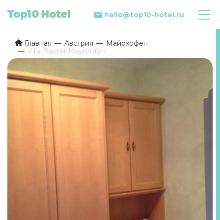
hello@top10-hotel.ru
Главная
Австрия
Майрхофен
Villa Rauter Mayrhofen