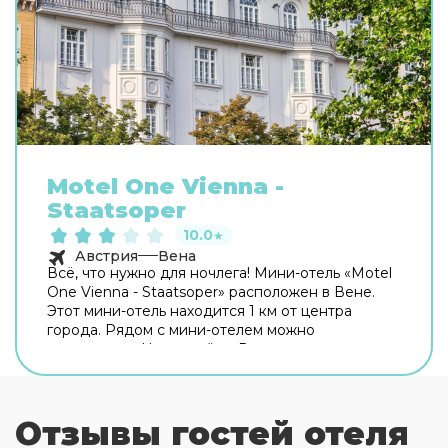
Motel One Vienna -
Staatsoper
10.0
★
Австрия
Вена
Всё, что нужно для ночлега! Мини-отель «Motel
One Vienna - Staatsoper» расположен в Вене.
Этот мини-отель находится 1 км от центра
города. Рядом с мини-отелем можно
прогуляться. Неподалёку: Венская
государственная опера, Карльсплац и
Альбертина. Для гостей работает бар. На
территории работает бесплатный Wi-Fi.
Отзывы гостей отеля
Уточняйте информацию сразу при заезде. В
путешествие можно взять питомца. В мини-