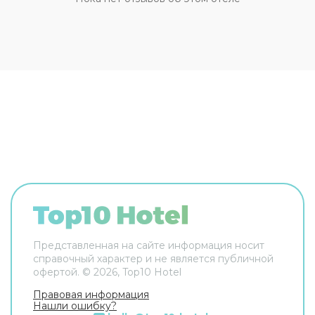
велосипед или автомобиль и отправиться в
увлекательное путешествие по окрестностям.
За дополнительную плату осуществляется
трансфер
в аэропорт. Кроме того, для гостей
отеля работает
бесплатная парковка
. Апарт-
отель Rezidencija Skiper располагает
120
светлыми и просторными номерами
,
разделенными на спальную, гостиную и
обеденную зоны. В каждых апартаментах есть
кондиционер и телевизор с возможностью
просмотра спутниковых каналов. По запросу
предоставляются детские кроватки.
Представленная на сайте информация носит
справочный характер и не является публичной
офертой. ©
2026
, Top10 Hotel
Правовая информация
Нашли ошибку?