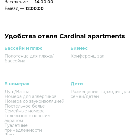
Заселение —
14:00:00
Выезд —
12:00:00
Удобства отеля Cardinal apartments
Бассейн и пляж
Бизнес
Полотенца для пляжа/
Конференц-зал
бассейна
В номерах
Дети
Душ/Ванна
Размещение подходит для
Номера для аллергиков
семей/детей
Номера со звукоизоляцией
Постельное белье
Семейные номера
Телевизор с плоским
экраном
Туалетные
принадлежности
Фен