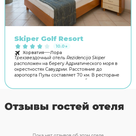
Skiper Golf Resort
10.0
★
Хорватия
Лора
Трехзвездочный отель Rezidencija Skiper
расположен на берегу Адриатического моря в
окрестностях Савудрии. Расстояние до
аэропорта Пулы составляет 70 км. В ресторане
отеля вам подадут изысканные блюда
средиземноморской кухни. Кроме того, вы
всегда сможете перекусить дома, приготовив
еду на оборудованной всем необходимым
Отзывы гостей отеля
кухне. В апарт-отеле есть Rezidencija Skiper
открытый бассейн с террасой для загара,
фитнес-центр, теннисные корты и поле для игры
в гольф. Расслабиться после полного
впечатлений дня можно, заказав сеанс массажа.
При желании вы сможете взять напрокат
Пока нет отзывов об этом отеле