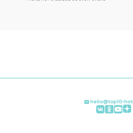
Сотрудники отеля по за
р. Оснащение зависит от
организуют гостям транс
й категории номера.
Удобно для гостей с
ограниченными возможн
на верхние этажи гостей
поднимает лифт. Гостям
и другие услуги. Наприм
прачечная, химчистка,
индивидуальная регистр
заезда и отъезда, глади
услуги, сейф и консьерж.
Персонал отеля говорит
английском и итальянско
hello@top10-hot