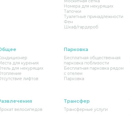
Москитная сетка
Номера для некурящих
Тапочки
Туалетные принадлежности
Фен
Шкаф/гардероб
Общее
Парковка
Кондиционер
Бесплатная общественная
Места для курения
парковка поблизости
Отель для некурящих
Бесплатная парковка рядом
Отопление
с отелем
Отсутствие лифтов
Парковка
Развлечения
Трансфер
Прокат велосипедов
Трансферные услуги