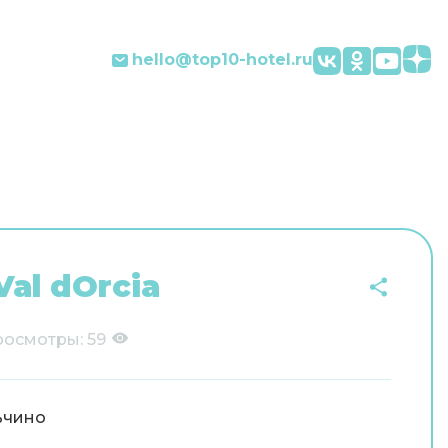
hello@top10-hotel.ru
Val dOrcia
росмотры:
59
ьчино