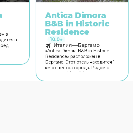
a
Antica Dimora
B&B in Historic
ь
Residence
ен в
10.0
одится в
★
Италия
Бергамо
еред
«Antica Dimora B&B in Historic
Residence» расположен в
ых
Бергамо. Этот отель находится 1
й. Рядом
км от центра города. Рядом с
ерто,
отелем — Музей Адриано
о и
Бернареджи, Парк Суарди и
ый Wi-Fi
Капротти Парк. На территории
всегда
работает бесплатный Wi-Fi.
Уточняйте информацию сразу
ашине
при заезде. Если вы
Если
путешествуете на машине,
обратите
припарковаться можно будет на
нное
парковке рядом. Если планируете
экскурсии, обратите внимание на
экскурсионное бюро отеля.
.