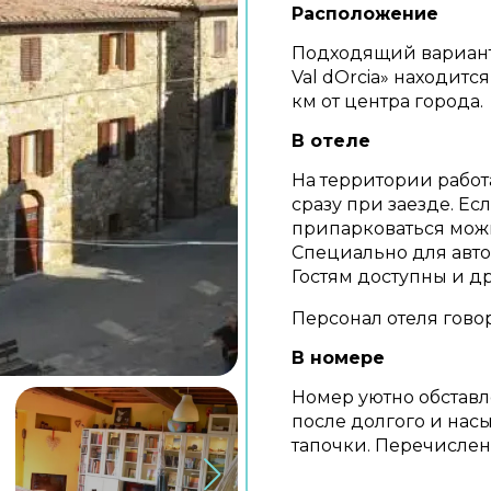
Расположение
Подходящий вариант 
Val dOrcia» находится
км от центра города.
В отеле
На территории работ
сразу при заезде. Ес
припарковаться можн
Специально для авто
Гостям доступны и д
Персонал отеля гово
В номере
Номер уютно обставл
после долгого и нас
тапочки. Перечисленн