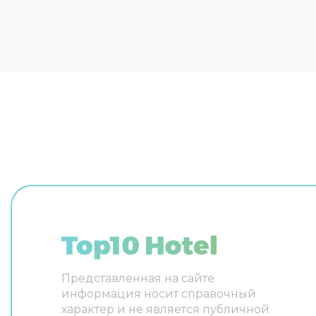
возможна организация
телевизо
трансфера. Доступная среда:
выбранно
работает лифт. А ещё в
распоряжении гостей прачечная
и сейф. Сотрудники гостевого
дома поддержат беседу на
английском и итальянском. В
номере вас будут ждать
телевизор. Перечисленные
услуги есть не во всех номерах.
Представленная на сайте
информация носит справочный
характер и не является публичной