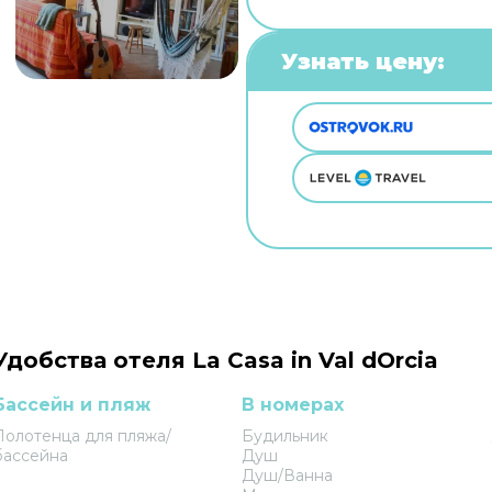
Узнать цену:
Удобства отеля La Casa in Val dOrcia
Бассейн и пляж
В номерах
Полотенца для пляжа/
Будильник
бассейна
Душ
Душ/Ванна