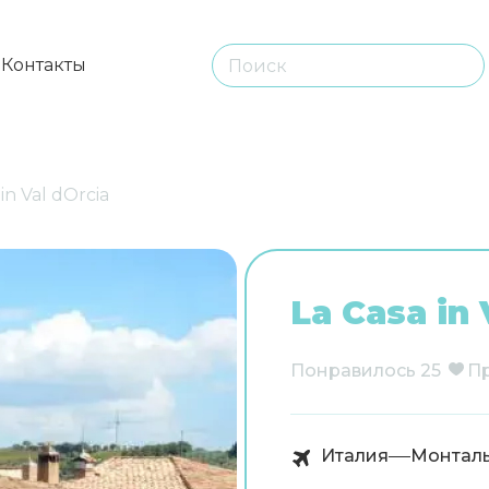
ы
Контакты
 in Val dOrcia
La Casa in 
Понравилось
25
П
Италия
Монтал