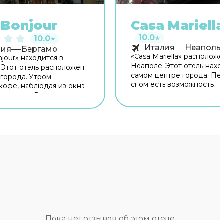
Bonjour
Casa Mariell
10.0
10.0
★
★
Италия
Неапол
лия
Бергамо
«Casa Mariella» располож
jour» находится в
Неаполе. Этот отель нах
 Этот отель расположен
самом центре города. П
 города. Утром —
сном есть возможность
кофе, наблюдая из окна
прогуляться вдоль главн
ю города. Рядом с
достопримечательносте
ожно прогуляться.
с отелем — Галерея Умб
ку: Пьяцца Маттеотти,
Оперный театр Сан-Карл
ницетти и Капротти
Кастель-Нуово. Бесплатн
тите оставаться на связи?
на территории поможет 
есть бесплатный Wi-Fi.
оставаться на связи. Для
но для
путешественников на м
ешественников
организована парковка. 
вана бесплатная
планируете экскурсии, 
. Для простоты
внимание на экскурсио
жения возможна
бюро отеля. Здесь рады
ция трансфера.
животным. Допускается
я среда: работает лифт.
размещение с питомцами
 гостей ждут душ и
Пока нет отзывов об этом отеле