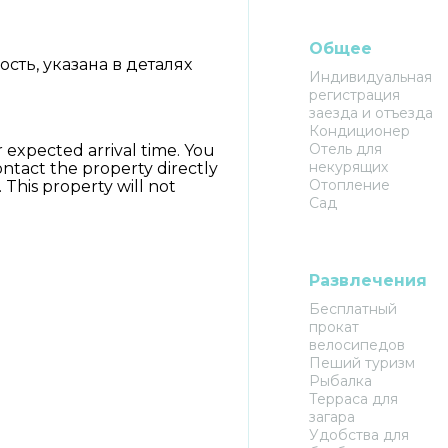
Общее
ть, указана в деталях
Индивидуальная
регистрация
заезда и отъезда
Кондиционер
Отель для
expected arrival time. You
некурящих
ntact the property directly
Отопление
 This property will not
Сад
Развлечения
Бесплатный
прокат
велосипедов
Пеший туризм
Рыбалка
Терраса для
загара
Удобства для