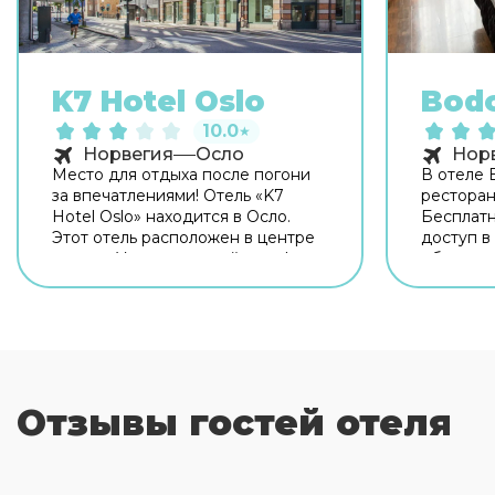
K7 Hotel Oslo
Bodo
10.0
★
Норвегия
Осло
Нор
Место для отдыха после погони
В отеле B
за впечатлениями! Отель «K7
ресторан
Hotel Oslo» находится в Осло.
Бесплат
Этот отель расположен в центре
доступ в
города. Утром — выпейте кофе,
обществе
наблюдая из окна за жизнью
Дополнит
города. Рядом с отелем — Музей
включают
современного искусства, Здание
холле. **
парламента и Стортингет. Для
отеля Bod
гостей работает бар. Хотите
номеров 
оставаться на связи? В отеле есть
город. В
бесплатный Wi-Fi. Чтобы
ванные и
Отзывы гостей отеля
забронировать экскурсию,
предост
обратитесь в экскурсионное
доступ в
бюро отеля. Любимца не
номере е
придётся оставлять дома:
панели с