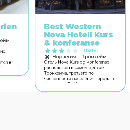
rlen
Best Western
Nova Hotell Kurs
хейм
& konferanse
10.0
★
гих
Норвегия
Тронхейм
Отель Nova Kurs og Konferanse
ится в
расположен в самом центре
ой дом
Тронхейма, третьего по
города.
численности населения города в
ность
Норвегии. До Королевской
ых
резиденции, построенной еще в
.
1774 году, отсюда всего 300 м, до
рритории
Музея науки – 350 м, до
ся на
Нидаросского собора, где
ожно
некогда проходила коронация
ом доме
монархов – 800 м, а до Музея
истории и археологии – 1,1 км.
ещё в
Расстояние до
ачечная.