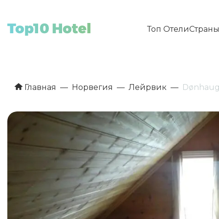
Топ Отели
Стран
Главная
Норвегия
Лейрвик
Dønhaug