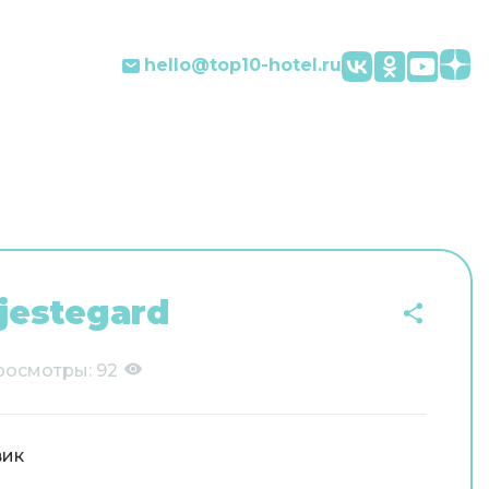
hello@top10-hotel.ru
jestegard
росмотры:
92
вик