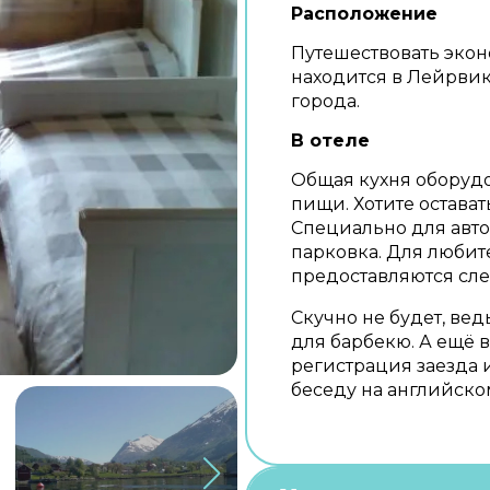
Расположение
Путешествовать экон
находится в Лейрвике
города.
В отеле
Общая кухня оборудо
пищи. Хотите оставать
Специально для авт
парковка. Для любит
предоставляются сле
Скучно не будет, ве
для барбекю. А ещё
регистрация заезда 
беседу на английско