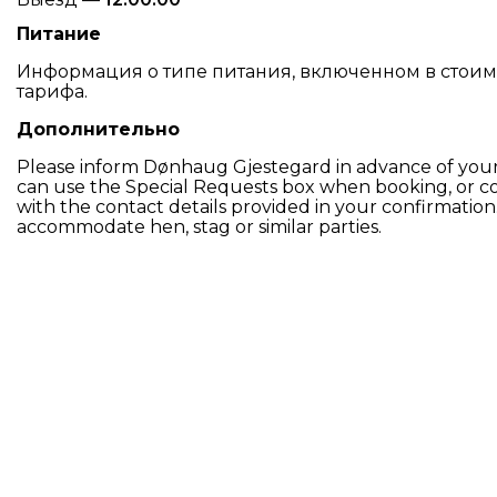
Питание
Информация о типе питания, включенном в стоимос
тарифа.
Дополнительно
Please inform Dønhaug Gjestegard in advance of your 
can use the Special Requests box when booking, or co
with the contact details provided in your confirmation.
accommodate hen, stag or similar parties.