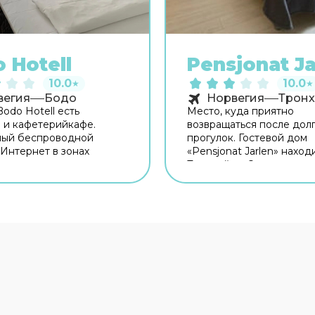
 Hotell
Pensjonat Ja
10.0
10.0
★
★
вегия
Бодо
Норвегия
Трон
odo Hotell есть
Место, куда приятно
 и кафетерийкафе.
возвращаться после дол
ный беспроводной
прогулок. Гостевой дом
 Интернет в зонах
«Pensjonat Jarlen» наход
нного пользования.
Тронхейме. Этот гостев
ельные услуги отеля
располагается в центре 
 следующее: кофе в
Перед сном есть возмож
Номера. ** В номерах (31)
прогуляться вдоль главн
o Hotell есть фен. Из
достопримечательностей
открывается вид на
Бесплатный Wi-Fi на те
 ванных комнатах есть
поможет всегда оставать
ли душевые. Бесплатно
связи. В путешествие м
авляется беспроводной
взять питомца. В гостев
 Интернет. В каждом
возможно размещение с
сть проекционные ТВ-
домашним любимцем. А 
 возможностью
распоряжении гостей пр