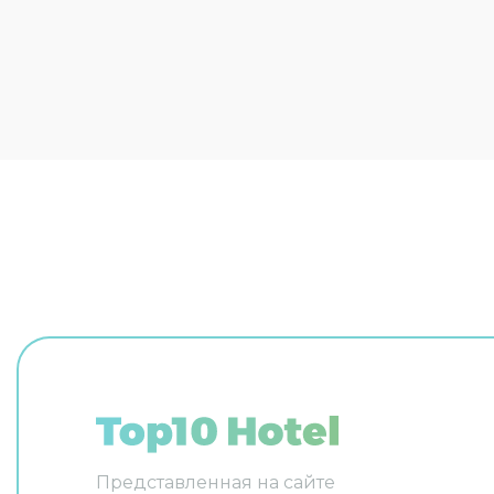
разрешается проживание с
просмотр
питомцем. Удобно для гостей с
По запро
ограниченными возможностями:
услуга п
на верхние этажи гостей
телефону
поднимает лифт. А ещё в
номеров 
распоряжении гостей консьерж.
ежеднев
Персонал отеля говорит на
английском, немецком и
польском. В номере вы найдёте
душ и телевизор. Перечисленные
услуги есть не во всех номерах.
Представленная на сайте