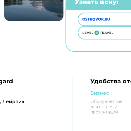
Узнать цену:
gard
Удобства от
Бизнес
y, Лейрвик
Оборудование
для встреч и
презентаций