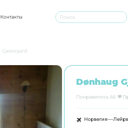
ы
Контакты
 Gjestegard
Dønhaug G
Понравилось
66
П
Норвегия
Лейр