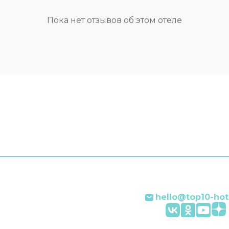
а спутниковых каналов.
Персонал гостевого дом
су предоставляется:
на английском.
Пока нет отзывов об этом отеле
робуждения по
; обслуживание
выполняется
но.
hello@top10-hot