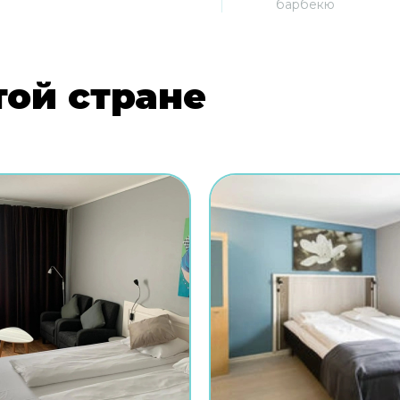
барбекю
той стране