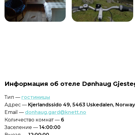
Информация об отеле Dønhaug Gjeste
Тип —
гостиницы
Адрес —
Kjerlandssido 49, 5463 Uskedalen, Norwa
Email —
donhaug.gard@knett.no
Количество комнат —
6
Заселение —
14:00:00
Выезд —
12:00:00