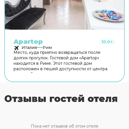
Apartop
10.0
★
Италия
Рим
Место, куда приятно возвращаться после
долгих прогулок. Гостевой дом «Apartop»
находится в Риме. Этот гостевой дом
расположен в пешей доступности от центра
города. Рядом с гостевым домом можно
прогуляться. Неподалёку: Оттавиано — Сан
Пьетро — Музеи Ватикани, Сикстинская
капелла и Ватикан. Хотите оставаться на связи?
Отзывы гостей отеля
В гостевом доме есть бесплатный Wi-Fi. Для
путешественников на машине организована
платная парковка. Любимца не придётся
оставлять дома: разрешается бесплатное
проживание с питомцем. Для простоты
передвижения возможна организация
Пока нет отзывов об этом отеле
трансфера. Доступная среда: работает лифт. А