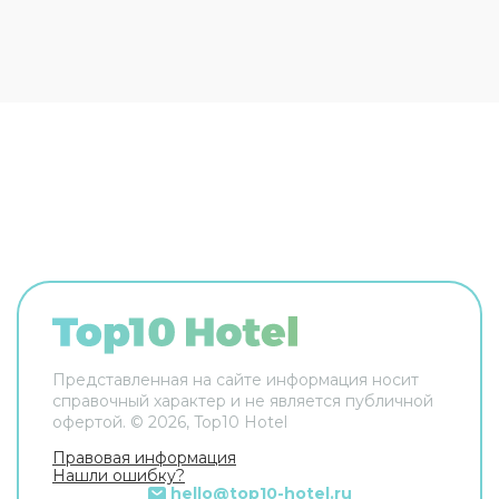
ещё в распоряжении гостей прачечная и сейф.
Сотрудники гостевого дома поддержат беседу
на английском и итальянском. В номере вас
будут ждать телевизор. Перечисленные услуги
есть не во всех номерах.
Представленная на сайте информация носит
справочный характер и не является публичной
офертой. ©
2026
, Top10 Hotel
Правовая информация
Нашли ошибку?
hello@top10-hotel.ru