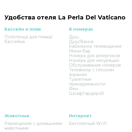
Удобства отеля La Perla Del Vaticano
Бассейн и пляж
В номерах
Полотенца для пляжа/
Душ
бассейна
Душ/Ванна
Кабельное телевидение
Мини-бар
Номера для аллергиков
Номера для некурящих
Обслуживание номеров
Телевизор с плоским
экраном
Туалетные
принадлежности
Фен
Шкаф/гардероб
Животные
Интернет
Размещение с домашними
Бесплатный Wi-Fi
животными