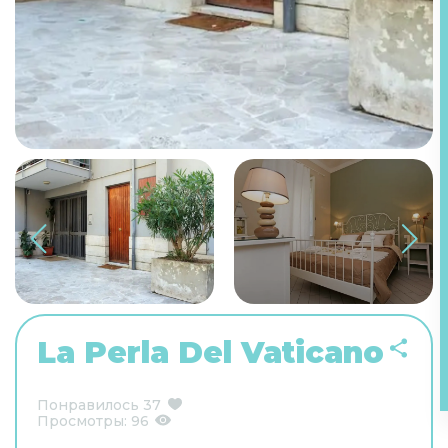
La Perla Del Vaticano
Понравилось
37
Просмотры:
96